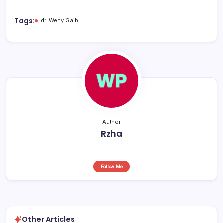
e
s
a
e
b
A
d
Tags:
dr. Weny Gaib
o
p
s
o
p
k
Author
Rzha
Follow Me
Other Articles