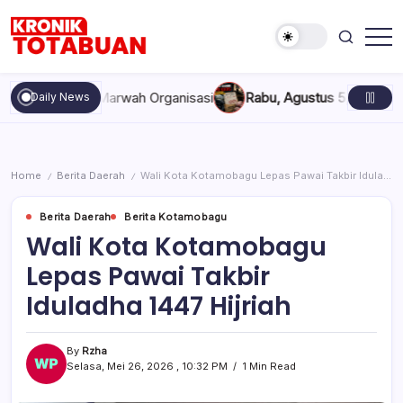
Skip
to
content
Berita
Kronik
Terkini
Totabuan
hari
n, dan Marwah Organisasi
Rabu, Agustus 5, 2026 , 11:44 AM
An
Daily News
ini
Kronik
Totabuan
Home
Berita Daerah
Wali Kota Kotamobagu Lepas Pawai Takbir Iduladha 1447 Hijriah
/
/
Berita Daerah
Berita Kotamobagu
Wali Kota Kotamobagu
Lepas Pawai Takbir
Iduladha 1447 Hijriah
By
Rzha
Selasa, Mei 26, 2026 , 10:32 PM
1 Min Read