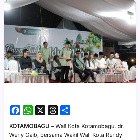
F
W
X
T
S
a
h
hr
h
KOTAMOBAGU
– Wali Kota Kotamobagu, dr.
c
at
e
ar
Weny Gaib, bersama Wakil Wali Kota Rendy