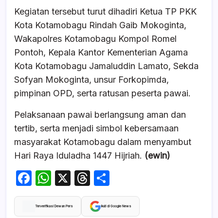
Kegiatan tersebut turut dihadiri Ketua TP PKK
Kota Kotamobagu Rindah Gaib Mokoginta,
Wakapolres Kotamobagu Kompol Romel
Pontoh, Kepala Kantor Kementerian Agama
Kota Kotamobagu Jamaluddin Lamato, Sekda
Sofyan Mokoginta, unsur Forkopimda,
pimpinan OPD, serta ratusan peserta pawai.
Pelaksanaan pawai berlangsung aman dan
tertib, serta menjadi simbol kebersamaan
masyarakat Kotamobagu dalam menyambut
Hari Raya Iduladha 1447 Hijriah.
(ewin)
F
W
X
T
S
a
h
hr
h
c
at
e
ar
Terverifikasi Dewan Pers
Ikuti di Google News