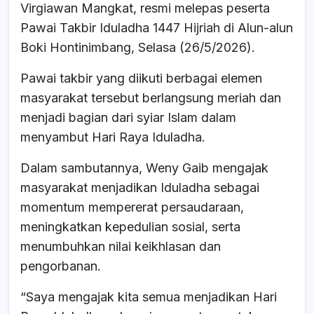
e
s
a
e
Virgiawan Mangkat, resmi melepas peserta
b
A
d
Pawai Takbir Iduladha 1447 Hijriah di Alun-alun
o
p
s
Boki Hontinimbang, Selasa (26/5/2026).
o
p
Pawai takbir yang diikuti berbagai elemen
k
masyarakat tersebut berlangsung meriah dan
menjadi bagian dari syiar Islam dalam
menyambut Hari Raya Iduladha.
Dalam sambutannya, Weny Gaib mengajak
masyarakat menjadikan Iduladha sebagai
momentum mempererat persaudaraan,
meningkatkan kepedulian sosial, serta
menumbuhkan nilai keikhlasan dan
pengorbanan.
“Saya mengajak kita semua menjadikan Hari