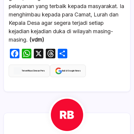
pelayanan yang terbaik kepada masyarakat. Ia
menghimbau kepada para Camat, Lurah dan
Kepala Desa agar segera terjadi setiap
kejadian kejadian duka di wilayah masing-
masing.
(vdm)
F
W
X
T
S
a
h
hr
h
c
at
e
ar
Terverifikasi Dewan Pers
Ikuti di Google News
e
s
a
e
b
A
d
o
p
s
o
p
k