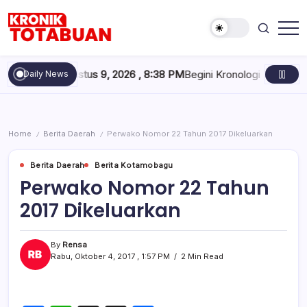
Skip
to
content
Berita
Kronik
Terkini
Totabuan
hari
u, Agustus 9, 2026 , 8:38 PM
Begini Kronologi Tim Pangeran 05 
Daily News
ini
Kronik
Totabuan
Home
Berita Daerah
Perwako Nomor 22 Tahun 2017 Dikeluarkan
/
/
Berita Daerah
Berita Kotamobagu
Perwako Nomor 22 Tahun
2017 Dikeluarkan
By
Rensa
Rabu, Oktober 4, 2017 , 1:57 PM
2 Min Read