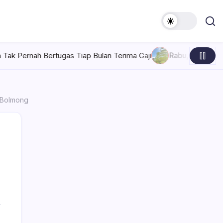
p Bulan Terima Gaji
Rabu, Agustus 5, 2026 , 7:30 AM
Pertamin
 Bolmong