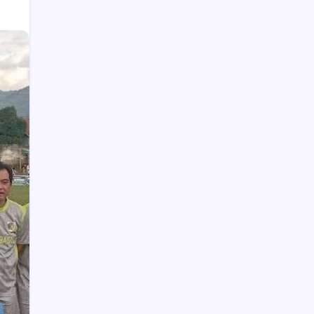
Weny Gaib Hadiri Seminar Hukum
Kejati Sulut, Soroti Penindakan Korupsi
Pertambangan dan Kejahatan
Lingkungan
Wabup Deddy Minta ASN Bolsel Bijak
Kelola Keuangan, Hindari Pinjol dan Judi
Online
Jokowi ke Shin Tae-Yong : Jangan ke
Mana-mana
Upai Potensi Pengembangan
Agrowisata
MBG di Bolmong Dimulai di Kecamatan