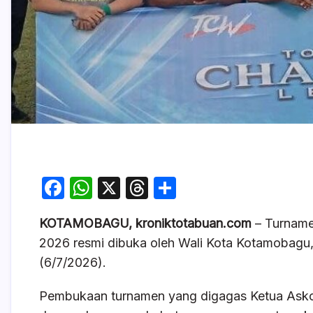
F
W
X
T
S
a
h
hr
h
KOTAMOBAGU, kroniktotabuan.com
– Turname
c
at
e
ar
2026 resmi dibuka oleh Wali Kota Kotamobagu, 
e
s
a
e
(6/7/2026).
b
A
d
o
p
s
Pembukaan turnamen yang digagas Ketua Askot