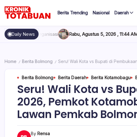
Skip
to
Berita Trending
Nasional
Daerah
content
Berita
Kronik
Terkini
hari
Totabuan
si
Daily News
Rabu, Agustus 5, 2026 , 11:44 AM
Anak Kadis Dishub Bolsel
ini
Kronik
Totabuan
Home
Berita Bolmong
Seru! Wali Kota vs Bupati di Pembuk
/
/
Berita Bolmong
Berita Daerah
Berita Kotamobagu
Seru! Wali Kota vs Bu
2026, Pemkot Kotamo
Lawan Pemkab Bolmo
By
Rensa