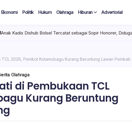
Ekonomi
Politik
Hukum
Olahraga
Hiburan
Advertorial
 Tercatat sebagai Sopir Honorer, Diduga Tak Pernah Bertugas Tia
aan TCL 2026, Pemkot Kotamobagu Kurang Beruntung Lawan Pemkab
Berita Olahraga
pati di Pembukaan TCL
bagu Kurang Beruntung
ng