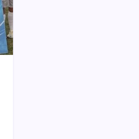
Bolaang, Bupati Yusra Pantau Langsung
Aktivitas PETI PT SMG di Jalur Tujuh
Tanoyan Diduga Berlindung di Balik IUP
KUD Perintis, Polisi Segera Turun
Taufik Mokoginta Pensiun, Asisten III
Jabat Plt Kepala Bappeda Bolmong
Wali Kota Minta DP4K & KP Serius
Tangani Flu Burung
Gaji 12 ASN Boltim Ditahan