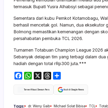
termasuk Bupati Yusra Alhabsyi sebagai penen
Sementara dari kubu Pemkot Kotamobagu, Wal
berhasil mencetak gol. Namun, dua eksekutor
Bolmong memastikan kemenangan dengan skor 5
persahabatan pembuka TCL 2026.
Turnamen Totabuan Champion League 2026 aka
Sebanyak delapan tim yang terbagi dalam dua 
hadiah dengan total rRp300 juta.***
F
W
X
T
S
a
h
hr
h
c
at
e
ar
Terverifikasi Dewan Pers
Ikuti di Google News
e
s
a
e
b
A
d
Tags:
dr. Weny Gaib
Michael Solat Bibisa
TCL
Tota