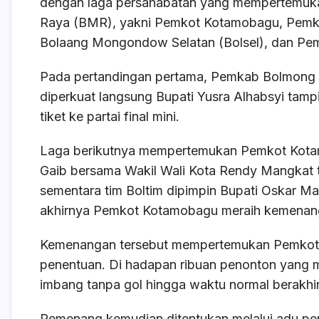
dengan laga persahabatan yang mempertemuk
o
p
Raya (BMR), yakni Pemkot Kotamobagu, Pem
k
Bolaang Mongondow Selatan (Bolsel), dan Pe
Pada pertandingan pertama, Pemkab Bolmong
diperkuat langsung Bupati Yusra Alhabsyi ta
tiket ke partai final mini.
Laga berikutnya mempertemukan Pemkot Kota
Gaib bersama Wakil Wali Kota Rendy Mangkat 
sementara tim Boltim dipimpin Bupati Oskar M
akhirnya Pemkot Kotamobagu meraih kemenanga
Kemenangan tersebut mempertemukan Pemkot
penentuan. Di hadapan ribuan penonton yang m
imbang tanpa gol hingga waktu normal berakhir
Pemenang kemudian ditentukan melalui adu pen