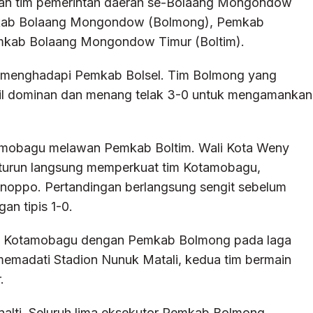
an tim pemerintah daerah se-Bolaang Mongondow
kab Bolaang Mongondow (Bolmong), Pemkab
mkab Bolaang Mongondow Timur (Boltim).
 menghadapi Pemkab Bolsel. Tim Bolmong yang
mpil dominan dan menang telak 3-0 untuk mengamankan
mobagu melawan Pemkab Boltim. Wali Kota Weny
turun langsung memperkuat tim Kotamobagu,
anoppo. Pertandingan berlangsung sengit sebelum
n tipis 1-0.
 Kotamobagu dengan Pemkab Bolmong pada laga
emadati Stadion Nunuk Matali, kedua tim bermain
.
alti. Seluruh lima eksekutor Pemkab Bolmong,