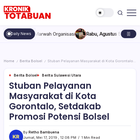
Skip
to
content
Berita
Kronik
Terkini
Totabuan
hari
kan, dan Marwah Organisasi
Rabu, Agustus 5, 2026 , 11:44 A
Daily News
ini
Kronik
Totabuan
Home
Berita Bolsel
Stuban Pelayanan Masyarakat di Kota Gorontalo, Setdakab Promosi Potensi Bolsel
/
/
Berita Bolsel
Berita Sulawesi Utara
Stuban Pelayanan
Masyarakat di Kota
Gorontalo, Setdakab
Promosi Potensi Bolsel
By
Retho Bambuena
Jumat, Mei 17, 2019 , 12:08 PM
1 Min Read