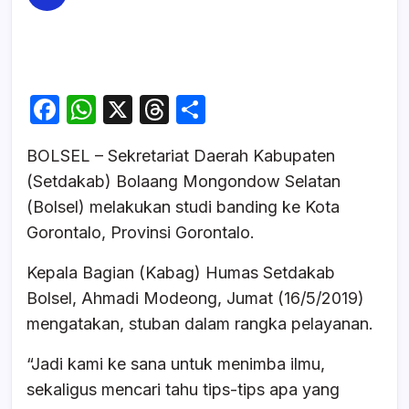
F
W
X
T
S
a
h
hr
h
BOLSEL – Sekretariat Daerah Kabupaten
c
at
e
ar
(Setdakab) Bolaang Mongondow Selatan
e
s
a
e
(Bolsel) melakukan studi banding ke Kota
b
A
d
Gorontalo, Provinsi Gorontalo.
o
p
s
Kepala Bagian (Kabag) Humas Setdakab
o
p
Bolsel, Ahmadi Modeong, Jumat (16/5/2019)
k
mengatakan, stuban dalam rangka pelayanan.
“Jadi kami ke sana untuk menimba ilmu,
sekaligus mencari tahu tips-tips apa yang