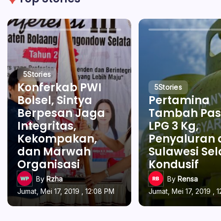
5
Stories
Konferkab PWI
5
Stories
Bolsel, Sintya
Pertamina
Berpesan Jaga
Tambah Pas
Integritas,
LPG 3 Kg,
Kekompakan,
Penyaluran 
dan Marwah
Sulawesi Se
Organisasi
Kondusif
By
Rzha
By
Rensa
Jumat, Mei 17, 2019 , 12:08 PM
Jumat, Mei 17, 2019 , 