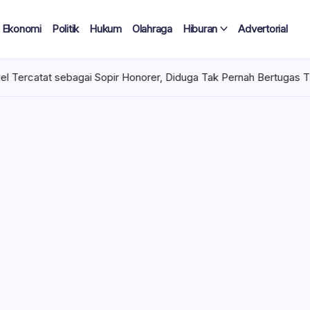
Ekonomi
Politik
Hukum
Olahraga
Hiburan
Advertorial
pir Honorer, Diduga Tak Pernah Bertugas Tiap Bulan Terima Gaji
 Tercatat
Diduga Tak
lan Terima
 mencuat di lingkungan
el). Kepala Dinas
n diduga mengangkat anak