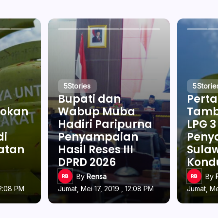
5
Stories
5
Storie
Bupati dan
Pert
okan
Wabup Muba
Tamb
Hadiri Paripurna
LPG 3
di
Penyampaian
Penya
latan
Hasil Reses III
Sulaw
DPRD 2026
Kond
By
Rensa
By
12:08 PM
Jumat, Mei 17, 2019 , 12:08 PM
Jumat, Me