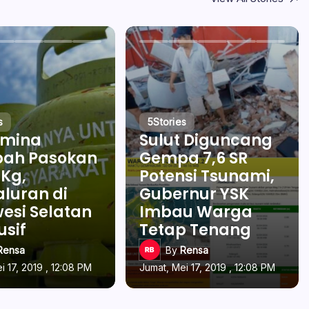
s
5
Stories
amina
Sulut Diguncang
ah Pasokan
Gempa 7,6 SR
 Kg,
Potensi Tsunami,
luran di
Gubernur YSK
esi Selatan
Imbau Warga
usif
Tetap Tenang
Rensa
By
Rensa
i 17, 2019 , 12:08 PM
Jumat, Mei 17, 2019 , 12:08 PM