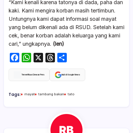
“Kami kenali karena tatonya di dada, paha dan
kaki. Kami mengira korban masih tertimbun.
Untungnya kami dapat informasi soal mayat
yang belum dikenali ada di RSUD. Setelah kami
cek, benar korban adalah keluarga yang kami
cari,” ungkapnya.
(len)
F
W
X
T
S
a
h
hr
h
c
at
e
ar
Terverifikasi Dewan Pers
Ikuti di Google News
e
s
a
e
b
A
d
Tags:
mayat
tambang bakan
tato
o
p
s
o
p
k