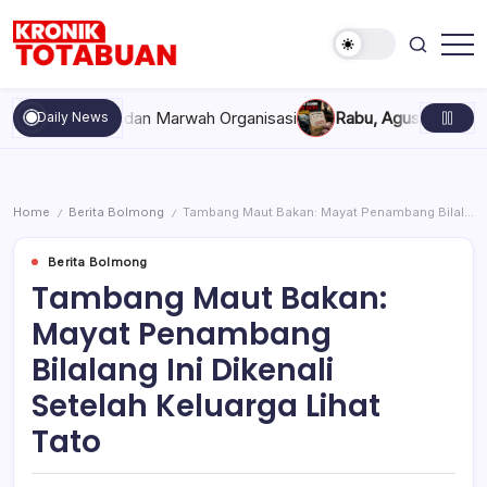
Skip
to
content
Berita
Kronik
Terkini
Totabuan
hari
kompakan, dan Marwah Organisasi
Rabu, Agustus 5, 2026 , 11:
Daily News
ini
Kronik
Totabuan
Home
Berita Bolmong
Tambang Maut Bakan: Mayat Penambang Bilalang Ini Dikenali Setelah Keluarga Lihat Tato
/
/
Berita Bolmong
Tambang Maut Bakan:
Mayat Penambang
Bilalang Ini Dikenali
Setelah Keluarga Lihat
Tato