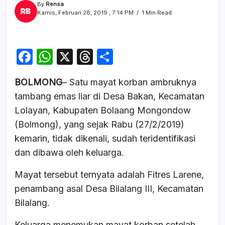
By
Rensa
Kamis, Februari 28, 2019 , 7:14 PM
1 Min Read
F
W
X
T
S
a
h
hr
h
BOLMONG
– Satu mayat korban ambruknya
c
at
e
ar
tambang emas liar di Desa Bakan, Kecamatan
e
s
a
e
Lolayan, Kabupaten Bolaang Mongondow
b
A
d
(Bolmong), yang sejak Rabu (27/2/2019)
o
p
s
kemarin, tidak dikenali, sudah teridentifikasi
o
p
dan dibawa oleh keluarga.
k
Mayat tersebut ternyata adalah Fitres Larene,
penambang asal Desa Bilalang III, Kecamatan
Bilalang.
Keluarga menemukan mayat korban setelah