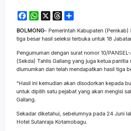
F
W
X
T
S
a
h
hr
h
BOLMONG
– Pemerintah Kabupaten (Pemkab
c
at
e
ar
tiga besar hasil seleksi terbuka untuk 18 Jabat
e
s
a
e
b
A
d
Pengumuman dengan surat nomor 10/PANSEL-JP
o
p
s
(Sekda) Tahlis Gallang yang juga ketua paniti
diumumkan dan telah mendapatkan hasil tiga b
o
p
k
“Hasil ini kemudian akan disodorkan kepada 
untuk dipilih satu pejabat yang akan mengisi sa
Gallang.
Sekadar diketahui, sebelumnya pada 24 Juni lal
Hotel Sutanraja Kotamobagu.