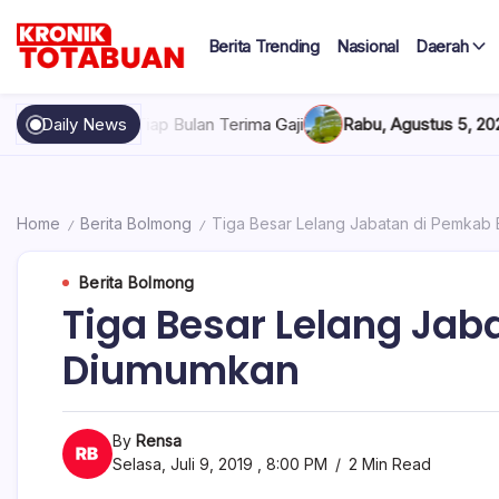
Skip
to
Berita Trending
Nasional
Daerah
content
Berita
Kronik
Terkini
hari
Totabuan
 Bulan Terima Gaji
Daily News
Rabu, Agustus 5, 2026 , 7:30 AM
Pertamina
ini
Kronik
Totabuan
Home
Berita Bolmong
Tiga Besar Lelang Jabatan di Pemka
/
/
Berita Bolmong
Tiga Besar Lelang Ja
Diumumkan
By
Rensa
Selasa, Juli 9, 2019 , 8:00 PM
2 Min Read