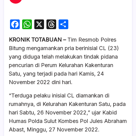
F
W
X
T
S
a
h
hr
h
KRONIK TOTABUAN –
Tim Resmob Polres
c
at
e
ar
Bitung mengamankan pria berinisial CL (23)
e
s
a
e
yang diduga telah melakukan tindak pidana
b
A
d
pencurian di Perum Kelurahan Kakenturan
o
p
s
Satu, yang terjadi pada hari Kamis, 24
o
p
November 2022 dini hari.
k
“Terduga pelaku inisial CL diamankan di
rumahnya, di Kelurahan Kakenturan Satu, pada
hari Sabtu, 26 November 2022,” ujar Kabid
Humas Polda Sulut Kombes Pol Jules Abraham
Abast, Minggu, 27 November 2022.