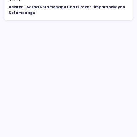
Asisten I Setda Kotamobagu Hadiri Rakor Timpora Wilayah
Kotamobagu
Video Pelajar SMA Ciuman Bibir di
Lapangan Kotamobagu Beredar di
Facebook