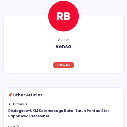
o
p
k
Author
Rensa
Follow Me
Other Articles
Previous
Disdagkop-UKM Kotamobagu Bakal Turun Pantau Stok
Bapok Awal Desember
Next