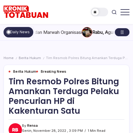
Skip
to
content
Berita
Kronik
Terkini
Totabuan
hari
ekompakan, dan Marwah Organisasi
Rabu, Agustus 5, 2026 , 11
Daily News
ini
Kronik
Totabuan
Home
Berita Hukum
Tim Resmob Polres Bitung Amankan Terduga Pelaku Pencurian HP di Kakenturan Satu
/
/
Berita Hukum
Breaking News
Tim Resmob Polres Bitung
Amankan Terduga Pelaku
Pencurian HP di
Kakenturan Satu
By
Rensa
Senin, November 28, 2022 , 3:09 PM
1 Min Read