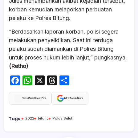
Jules menambahkan akibat kejadian tersebut,
korban kemudian melaporkan perbuatan
pelaku ke Polres Bitung.
“Berdasarkan laporan korban, polisi segera
melakukan penyelidikan. Saat ini terduga
pelaku sudah diamankan di Polres Bitung
untuk proses hukum lebih lanjut,” pungkasnya.
(Retho)
F
W
X
T
S
a
h
hr
h
c
at
e
ar
Terverifikasi Dewan Pers
Ikuti di Google News
e
s
a
e
b
A
d
Tags:
2022
bitung
Polda Sulut
o
p
s