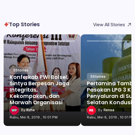
Top Stories
View All Stories
5
Stories
Konferkab PWI Bolsel,
5
Stories
Sintya Berpesan Jaga
Pertamina Tamb
Integritas,
Pasokan LPG 3 Kg
Kekompakan, dan
Penyaluran di Su
Marwah Organisasi
Selatan Kondusif
By
Rzha
By
Rensa
Rabu, Mei 8, 2019 , 10:01 PM
Rabu, Mei 8, 2019 , 10:01 PM