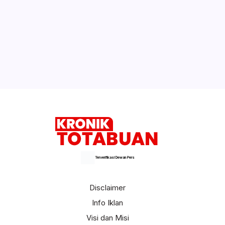
Jangan Lakukan 5 Kebiasaan Buruk Ini
Selepas Bekerja
YSM- YRT Nomor 1, SBM- JITU Nomor
2
Selengkapnya
Terverifikasi Dewan Pers
Disclaimer
Info Iklan
Visi dan Misi