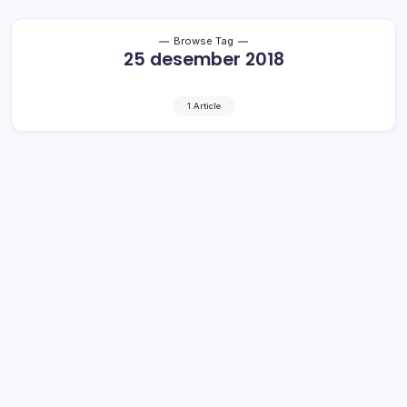
Browse Tag
25 desember 2018
1 Article
Berkelakuan Baik, Ahok Dapat Remisi
Satu Bulan
2 Min Read
By
Rensa
Jakarta – Mantan Gubernur DKI Jakarta Basuki Tjahaja
Purnama atau Ahok mendapatkan remisi Natal satu bulan.
Kepala Bagian Humas Direktorat Jenderal