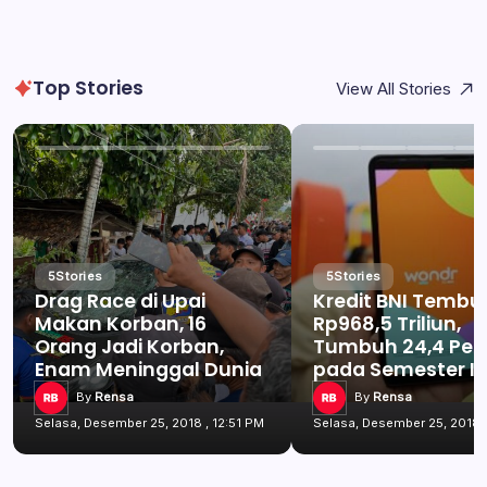
Top Stories
View All Stories
5
Stories
5
Stories
Drag Race di Upai
Kredit BNI Tembu
Makan Korban, 16
Rp968,5 Triliun,
Orang Jadi Korban,
Tumbuh 24,4 Per
Enam Meninggal Dunia
pada Semester I 
By
Rensa
By
Rensa
Selasa, Desember 25, 2018 , 12:51 PM
Selasa, Desember 25, 2018 ,