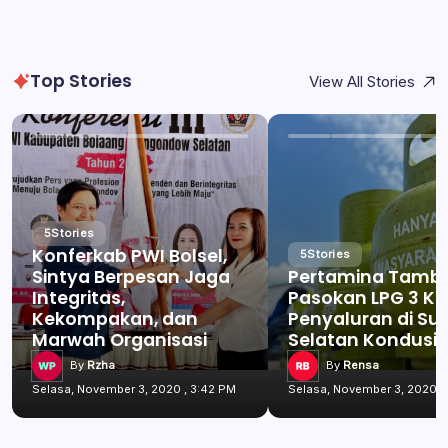
Top Stories
View All Stories
5
Stories
Konferkab PWI Bolsel,
5
Stories
Sintya Berpesan Jaga
Pertamina Tamb
Integritas,
Pasokan LPG 3 Kg
Kekompakan, dan
Penyaluran di Su
Marwah Organisasi
Selatan Kondusif
By
Rzha
By
Rensa
Selasa, November 3, 2020 , 3:42 PM
Selasa, November 3, 2020 ,