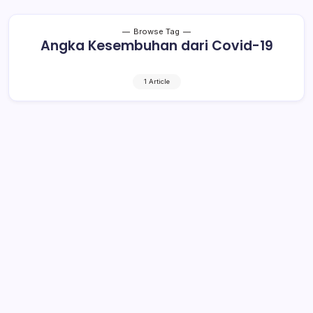
Browse Tag
Angka Kesembuhan dari Covid-19
1 Article
Angka Pasien Sembuh dari Covid-19
di Bolmong Tinggi
1 Min Read
By
Rensa
BOLMONG– Tim Gugas Tugas Percepatan Penanganan
Covid-19 Kabupaten Bolaang Mongondow (Bolmong)
mencatat masih ada 7 pasien positif Covid-19 di hingga