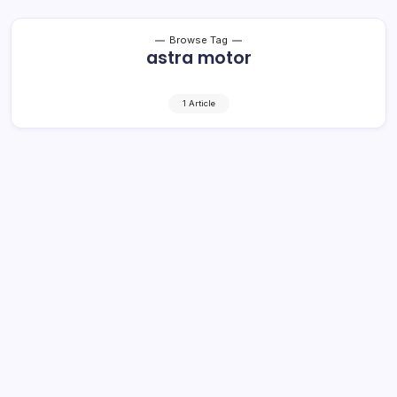
Browse Tag
astra motor
1 Article
Hari Ini Toyota Agya Facelift 2020
Resmi Dirilis
1 Min Read
By
Rensa
Jakarta – PT Toyota Astra Motor atau TAM resmi
meluncurkan Agya terbaru secara online. Harga mobil
entry Hatchback ini dibanderol mulai Rp 143,800.000 juta