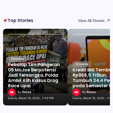
Top Stories
View All Stories
5
Stories
Pebalap Tim Pangeran
5
Stories
05 McJoe Berpotensi
Kredit BNI Tembu
Jadi Tersangka, Polda
Rp968,5 Triliun,
Ambil Alih Kasus Drag
Tumbuh 24,4 Per
Race Upai
pada Semester I 
By
Rensa
By
Rensa
Kamis, Maret 19, 2020 , 7:42 PM
Kamis, Maret 19, 2020 , 7:4