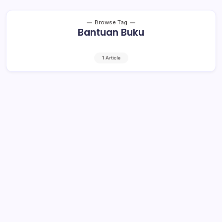
Browse Tag
Bantuan Buku
1 Article
12 PAUD di Bolsel Dapat Bantuan
6.300 Eksemplar Buku
1 Min Read
By
Rensa
BOLSEL– 12 kelompok Pendidikan Anak Usia Dini
(PAUD) yang ada di Kabupaten Bolaang Mongondow
Selatan (Bolsel), diberikan bantuan buku sebanyak 6.300