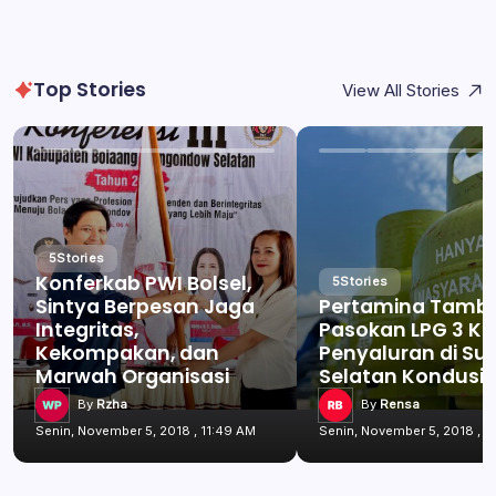
Top Stories
View All Stories
5
Stories
Konferkab PWI Bolsel,
5
Stories
Sintya Berpesan Jaga
Pertamina Tamb
Integritas,
Pasokan LPG 3 Kg
Kekompakan, dan
Penyaluran di Su
Marwah Organisasi
Selatan Kondusif
By
Rzha
By
Rensa
Senin, November 5, 2018 , 11:49 AM
Senin, November 5, 2018 , 1