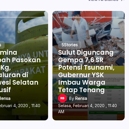
s
5
Stories
amina
Sulut Diguncang
ah Pasokan
Gempa 7,6 SR
 Kg,
Potensi Tsunami,
luran di
Gubernur YSK
esi Selatan
Imbau Warga
usif
Tetap Tenang
Rensa
By
Rensa
ebruari 4, 2020 , 11:40
Selasa, Februari 4, 2020 , 11:40
AM