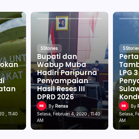
5
Stories
5
Storie
Bupati dan
Pert
okan
Wabup Muba
Tamb
Hadiri Paripurna
LPG 3
di
Penyampaian
Penya
latan
Hasil Reses III
Sulaw
DPRD 2026
Kond
By
Rensa
By
0 , 11:40
Selasa, Februari 4, 2020 , 11:40
Selasa, F
AM
AM