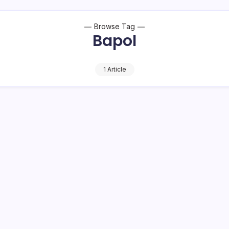
Browse Tag
Bapol
1 Article
edagang Tak Mainkan Harga
kaligus harga bahan pokok (Bapok) di sejumlah pasar tradisio
Bolaang Mongondow (Bolmong). Plt Kepala Dinas…