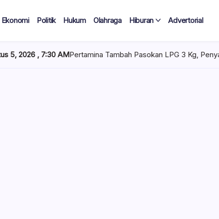
Ekonomi
Politik
Hukum
Olahraga
Hiburan
Advertorial
ertamina Tambah Pasokan LPG 3 Kg, Penyaluran di Sulawesi Sela
 Tercatat
Diduga Tak
lan Terima
 mencuat di lingkungan
el). Kepala Dinas
n diduga mengangkat anak