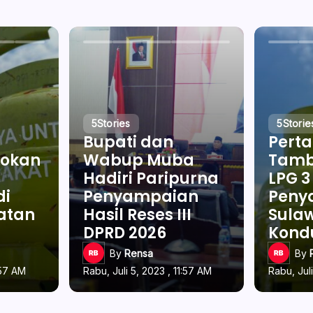
5
Stories
5
Storie
Bupati dan
Pert
okan
Wabup Muba
Tamb
Hadiri Paripurna
LPG 3
di
Penyampaian
Penya
latan
Hasil Reses III
Sulaw
DPRD 2026
Kond
By
Rensa
By
:57 AM
Rabu, Juli 5, 2023 , 11:57 AM
Rabu, Juli