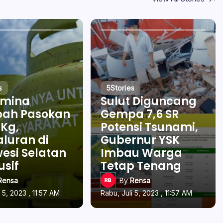
s
5
Stories
amina
Sulut Diguncang
ah Pasokan
Gempa 7,6 SR
 Kg,
Potensi Tsunami,
luran di
Gubernur YSK
esi Selatan
Imbau Warga
usif
Tetap Tenang
Rensa
By
Rensa
 5, 2023 , 11:57 AM
Rabu, Juli 5, 2023 , 11:57 AM