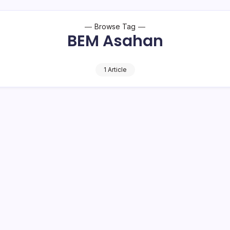
Browse Tag
BEM Asahan
1 Article
ensi BEM se-Kabupaten Asahan
a audiensi Badan Eksekutif Mahasiswa (BEM) se-Kabupaten
EM se-Kabupaten Asahan ini untuk silaturahmi dan…