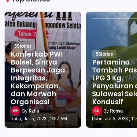
5
Stories
Konferkab PWI
5
Stories
Bolsel, Sintya
Pertamina
Berpesan Jaga
Tambah Pas
Integritas,
LPG 3 Kg,
Kekompakan,
Penyaluran 
dan Marwah
Sulawesi Se
Organisasi
Kondusif
By
Rzha
By
Rensa
Rabu, Juli 5, 2023 , 11:57 AM
Rabu, Juli 5, 2023 , 11