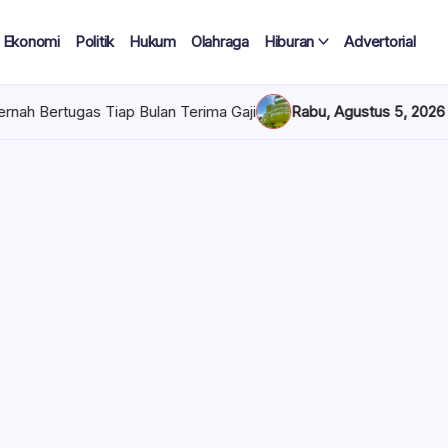
Ekonomi
Politik
Hukum
Olahraga
Hiburan
Advertorial
ulan Terima Gaji
Rabu, Agustus 5, 2026 , 7:30 AM
Pertamina 
 Tercatat
Diduga Tak
lan Terima
 mencuat di lingkungan
el). Kepala Dinas
n diduga mengangkat anak