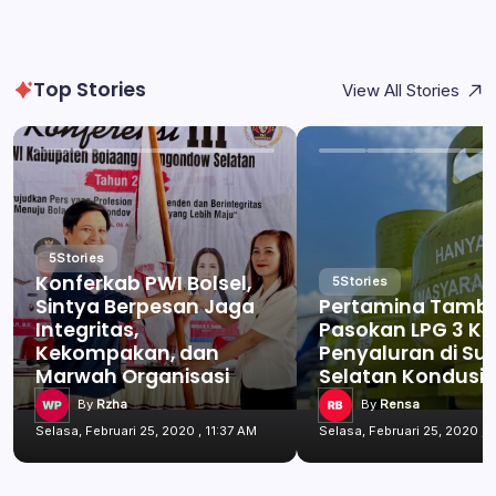
Top Stories
View All Stories
5
Stories
Konferkab PWI Bolsel,
5
Stories
Sintya Berpesan Jaga
Pertamina Tamb
Integritas,
Pasokan LPG 3 Kg
Kekompakan, dan
Penyaluran di Su
Marwah Organisasi
Selatan Kondusif
By
Rzha
By
Rensa
Selasa, Februari 25, 2020 , 11:37 AM
Selasa, Februari 25, 2020 , 