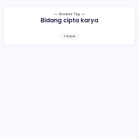
Browse Tag
Bidang cipta karya
1 Article
Perbaikan Jaringan Air Bersih Jadi
Fokus Bidang Cipta Karya
1 Min Read
By
Rensa
KOTAMOBAGU – Perbaikan jaringan air bersih yang akan
menuju kecamatan Kotamobagu Selatan saat ini menjadi
prioritas Dinas Pekerjaan Umum dan Penataan Ruang