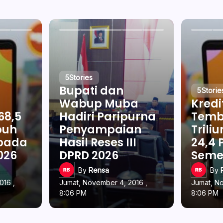
5
Stories
Bupati dan
5
Storie
Wabup Muba
Kredi
68,5
Hadiri Paripurna
Temb
buh
Penyampaian
Trili
 pada
Hasil Reses III
24,4 
026
DPRD 2026
Semes
By
Rensa
By
016 ,
Jumat, November 4, 2016 ,
Jumat, N
8:06 PM
8:06 PM