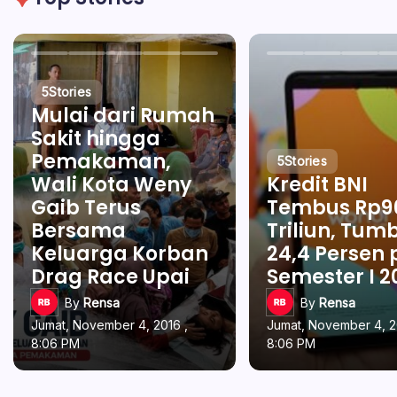
5
Stories
Mulai dari Rumah
Sakit hingga
Pemakaman,
5
Stories
Wali Kota Weny
Kredit BNI
Gaib Terus
Tembus Rp9
Bersama
Triliun, Tum
Keluarga Korban
24,4 Persen
Drag Race Upai
Semester I 2
By
Rensa
By
Rensa
Jumat, November 4, 2016 ,
Jumat, November 4, 2
8:06 PM
8:06 PM