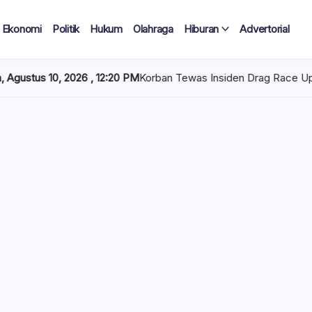
Ekonomi
Politik
Hukum
Olahraga
Hiburan
Advertorial
 12:20 PM
Korban Tewas Insiden Drag Race Upai Jadi 8 Orang, Ini 
hingga
Weny Gaib
 Korban
eluarga korban tragedi
Utara. Di tengah
 Weny Gaib menjadi