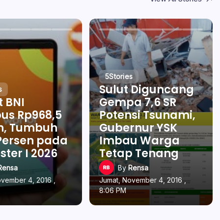
5
Stories
Sulut Diguncang
s
t BNI
Gempa 7,6 SR
us Rp968,5
Potensi Tsunami,
un, Tumbuh
Gubernur YSK
Persen pada
Imbau Warga
ter I 2026
Tetap Tenang
Rensa
By
Rensa
ovember 4, 2016 ,
Jumat, November 4, 2016 ,
8:06 PM