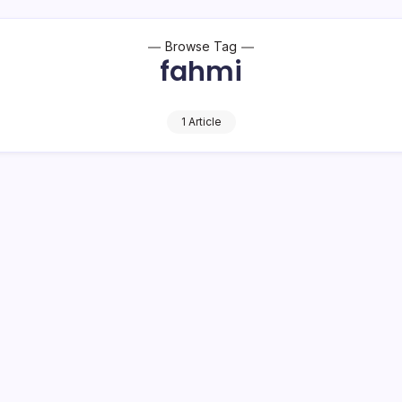
Browse Tag
fahmi
1 Article
Ardiantoro Hadiri Raker di Bolmong
1 Min Read
o Bambuena
 Ketua Komisi Pemilihan Umum (KPU) Republik Indonesia, Juri
ro, akan menghadiri Rapat kerja (Raker) dan Konsolidasi pelaksan