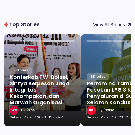
Top Stories
View All Stories
5
Stories
Konferkab PWI Bolsel,
5
Stories
Sintya Berpesan Jaga
Pertamina Tamb
Integritas,
Pasokan LPG 3 Kg
Kekompakan, dan
Penyaluran di Su
Marwah Organisasi
Selatan Kondusif
By
Rzha
By
Rensa
Selasa, Maret 7, 2023 , 11:28 AM
Selasa, Maret 7, 2023 , 11:2