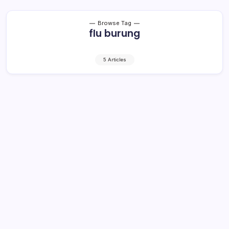
Browse Tag
flu burung
5 Articles
Waspada Flu Burung Kemenkes
Siagakan 195 RS Rujukan
1 Min Read
By
Retho Bambuena
KRONIK TOTABUAN – Sebanyak 195 rumah sakit (RS)
rujukan disiagakan Kementerian Kesehatan (Kemenkes)
untuk menghadapi kemungkinan penyebaran virus H5N1