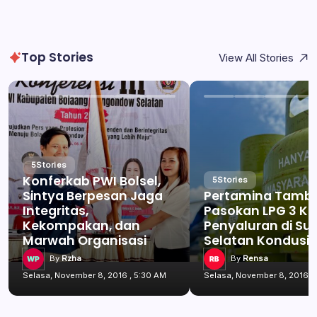
Top Stories
View All Stories
5
Stories
Konferkab PWI Bolsel,
5
Stories
Sintya Berpesan Jaga
Pertamina Tamb
Integritas,
Pasokan LPG 3 Kg
Kekompakan, dan
Penyaluran di Su
Marwah Organisasi
Selatan Kondusif
By
Rzha
By
Rensa
Selasa, November 8, 2016 , 5:30 AM
Selasa, November 8, 2016 ,