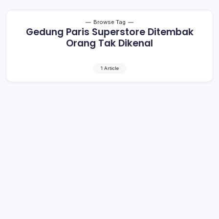
Browse Tag
Gedung Paris Superstore Ditembak
Orang Tak Dikenal
1 Article
Gedung Paris Superstore Ditembak
Orang Tak Dikenal
1 Min Read
By
Rensa
KOTAMOBAGU– Gedung Paris Superstore di Jalan
Adampe Dolot, Kelurahan Mogolaing, Kecamatan