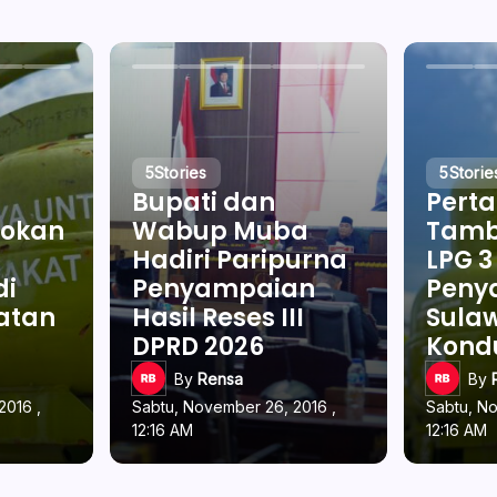
5
Stories
5
Storie
Bupati dan
Pert
okan
Wabup Muba
Tamb
Hadiri Paripurna
LPG 3
di
Penyampaian
Penya
latan
Hasil Reses III
Sulaw
DPRD 2026
Kond
By
Rensa
By
2016 ,
Sabtu, November 26, 2016 ,
Sabtu, N
12:16 AM
12:16 AM