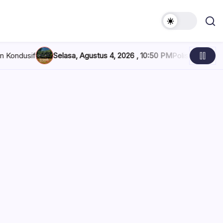
a, Agustus 4, 2026 , 10:50 PM
Polisi Belum Beri Penjelasan Soal 