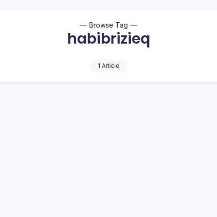
Browse Tag
habibrizieq
1 Article
ong tak Ada Demo 2 Desember
1 Min Read
o Bambuena
Kepala Kantor Kesatuan Bangsa Politik dan Perlindungan
kat, Dondo F Mokoginta, menegaskan, di Kabupaten Bolaang