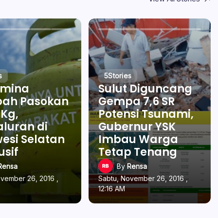
s
5
Stories
amina
Sulut Diguncang
ah Pasokan
Gempa 7,6 SR
 Kg,
Potensi Tsunami,
luran di
Gubernur YSK
esi Selatan
Imbau Warga
usif
Tetap Tenang
Rensa
By
Rensa
ovember 26, 2016 ,
Sabtu, November 26, 2016 ,
12:16 AM