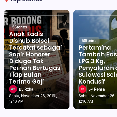
5
Stories
Anak Kadis
Dishub Bolsel
5
Stories
Tercatat sebagai
Pertamina
Sopir Honorer,
Tambah Pas
Diduga Tak
LPG 3 Kg,
Pernah Bertugas
Penyaluran 
Tiap Bulan
Sulawesi Se
Terima Gaji
Kondusif
By
Rzha
By
Rensa
Sabtu, November 26, 2016 ,
Sabtu, November 26, 
12:16 AM
12:16 AM