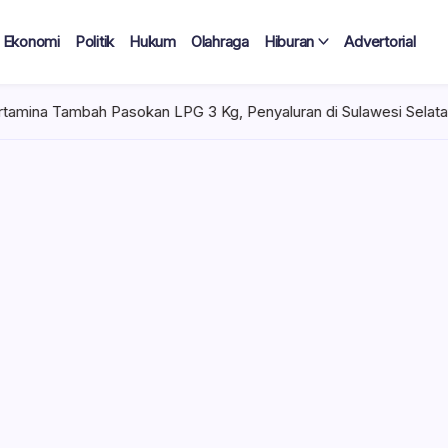
Ekonomi
Politik
Hukum
Olahraga
Hiburan
Advertorial
an LPG 3 Kg, Penyaluran di Sulawesi Selatan Kondusif
Selas
 Tercatat
Diduga Tak
lan Terima
 mencuat di lingkungan
el). Kepala Dinas
n diduga mengangkat anak