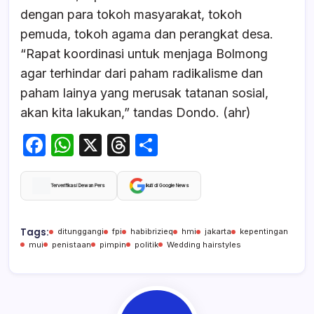
dengan para tokoh masyarakat, tokoh
pemuda, tokoh agama dan perangkat desa.
“Rapat koordinasi untuk menjaga Bolmong
agar terhindar dari paham radikalisme dan
paham lainya yang merusak tatanan sosial,
akan kita lakukan,” tandas Dondo
. (ahr)
F
W
X
T
S
a
h
hr
h
c
at
e
ar
Terverifikasi Dewan Pers
Ikuti di Google News
e
s
a
e
b
A
d
Tags:
ditunggangi
fpi
habibrizieq
hmi
jakarta
kepentingan
mui
penistaan
pimpin
politik
Wedding hairstyles
o
p
s
o
p
k