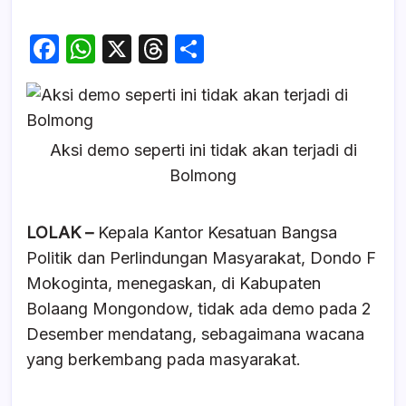
F
W
X
T
S
a
h
hr
h
c
at
e
ar
e
s
a
e
Aksi demo seperti ini tidak akan terjadi di
b
A
d
Bolmong
o
p
s
o
p
LOLAK –
Kepala Kantor Kesatuan Bangsa
k
Politik dan Perlindungan Masyarakat, Dondo F
Mokoginta, menegaskan, di Kabupaten
Bolaang Mongondow, tidak ada demo pada 2
Desember mendatang, sebagaimana wacana
yang berkembang pada masyarakat.