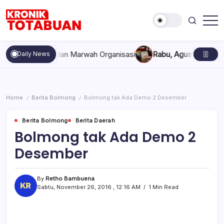
Skip
to
content
Berita
Kronik
Terkini
Totabuan
hari
kompakan, dan Marwah Organisasi
Rabu, Agustus 5, 2026 , 11
Daily News
ini
Kronik
Totabuan
Home
Berita Bolmong
Bolmong tak Ada Demo 2 Desember
/
/
Berita Bolmong
Berita Daerah
Bolmong tak Ada Demo 2
Desember
By
Retho Bambuena
Sabtu, November 26, 2016 , 12:16 AM
1 Min Read