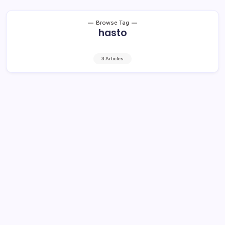
Browse Tag
hasto
3 Articles
Bupati Yasti Sambut Kepala BKKBN RI
dan Wagub Sulut dengan Adat
Mongondow
1 Min Read
By
Rensa
KRONIK TOTABUAN– Kepala Badan Koordinasi Keluarga
Berencana Nasional (BKKBN) RI Hasto Wardoyo