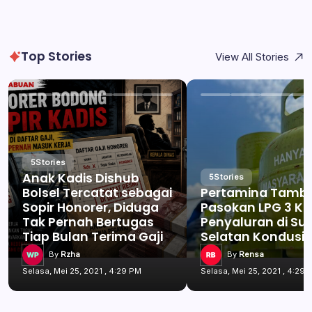
Top Stories
View All Stories
5
Stories
Anak Kadis Dishub
5
Stories
Bolsel Tercatat sebagai
Pertamina Tamb
Sopir Honorer, Diduga
Pasokan LPG 3 Kg
Tak Pernah Bertugas
Penyaluran di Su
Tiap Bulan Terima Gaji
Selatan Kondusif
By
Rzha
By
Rensa
Selasa, Mei 25, 2021 , 4:29 PM
Selasa, Mei 25, 2021 , 4:29 