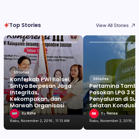
Top Stories
View All Stories
5
Stories
Konferkab PWI Bolsel,
5
Stories
Sintya Berpesan Jaga
Pertamina Tamb
Integritas,
Pasokan LPG 3 Kg
Kekompakan, dan
Penyaluran di Su
Marwah Organisasi
Selatan Kondusif
By
Rzha
By
Rensa
Rabu, November 2, 2016 , 11:13 AM
Rabu, November 2, 2016 , 11