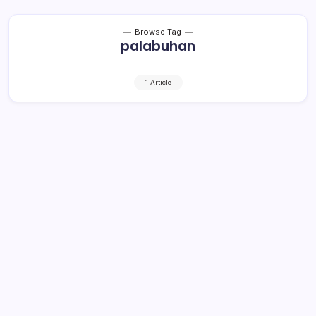
Browse Tag
palabuhan
1 Article
LSM Sorot Perusahaan Monopoli
Bongkar Muat di Pelabuhan Labuan
Uki
1 Min Read
By
Retho Bambuena
LOLAK – Ketua Lembaga Swadaya Masyarakat (LSM)