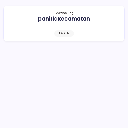
Browse Tag
panitiakecamatan
1 Article
FGD Panwas tak Libatkan Sangadi
dan Tokoh Adat
2 Min Read
By
Retho Bambuena
LOLAK – Kegitan Fokus Group Discussion (FGD) yang
dilaksanakan Panitia Pengawas (Panwas) Kabupaten