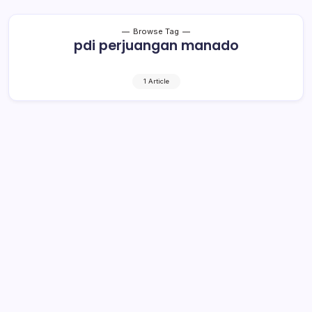
Browse Tag
pdi perjuangan manado
1 Article
PDI Perjuangan Manado Siap Rebut
Kemenangan
1 Min Read
By
Rensa
MANADO– Wakil Ketua DPD PDI Perjuangan, Steven
Kandouw mengatakan pihaknya siap merebut
kemenangan di Kota Manado pada Pemilu 17 April 2019