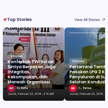
Top Stories
View All Stories
5
Stories
Konferkab PWI Bolsel,
5
Stories
Sintya Berpesan Jaga
Pertamina Tamb
Integritas,
Pasokan LPG 3 Kg
Kekompakan, dan
Penyaluran di Su
Marwah Organisasi
Selatan Kondusif
By
Rzha
By
Rensa
Jumat, Februari 22, 2019 , 3:15 AM
Jumat, Februari 22, 2019 , 3