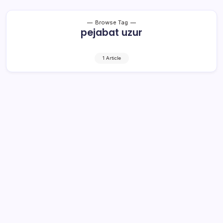
Browse Tag
pejabat uzur
1 Article
Dampak Disclaimer, Pejabat Uzur di
Bolmong Bakal Diganti
1 Min Read
By
Rensa
BOLMONG– Kegagalan Pemerintah Kabupaten
(Pemkab) Bolaang Mongondow (Bolmong) memperbaiki
opini Badan Pemeriksa Keuangan (BPK) dalam kurun