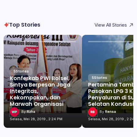
Top Stories
View All Stories
5
Stories
Konferkab PWI Bolsel,
5
Stories
Sintya Berpesan Jaga
Pertamina Tamb
Integritas,
Pasokan LPG 3 Kg
Kekompakan, dan
Penyaluran di Su
Marwah Organisasi
Selatan Kondusif
By
Rzha
By
Rensa
Selasa, Mei 28, 2019 , 2:24 PM
Selasa, Mei 28, 2019 , 2:24