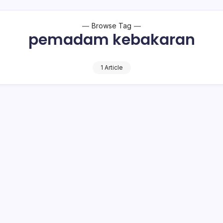
Browse Tag
pemadam kebakaran
1 Article
SPBU Pontodon
bakar di kompleks SPBU Desa Pontodon, Kecamatan Kotamobagu
 WITA. Diduga kuat mobil yang terbakar ini…