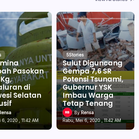
s
5
Stories
amina
Sulut Diguncang
ah Pasokan
Gempa 7,6 SR
 Kg,
Potensi Tsunami,
luran di
Gubernur YSK
esi Selatan
Imbau Warga
usif
Tetap Tenang
Rensa
By
Rensa
 6, 2020 , 11:42 AM
Rabu, Mei 6, 2020 , 11:42 AM