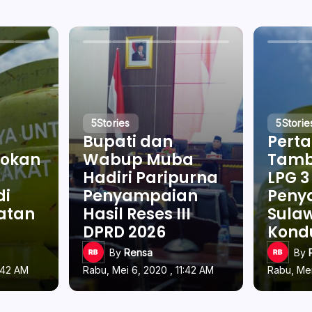
5
Stories
5
Storie
Bupati dan
Pert
okan
Wabup Muba
Tamb
Hadiri Paripurna
LPG 3
di
Penyampaian
Penya
latan
Hasil Reses III
Sulaw
DPRD 2026
Kond
By
Rensa
By
1:42 AM
Rabu, Mei 6, 2020 , 11:42 AM
Rabu, Mei