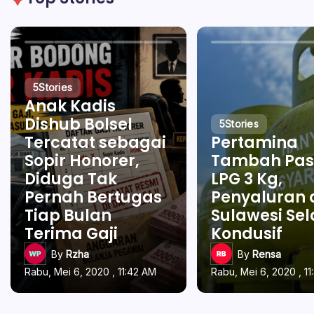
5
Stories
Anak Kadis
Dishub Bolsel
5
Stories
Tercatat sebagai
Pertamina
Sopir Honorer,
Tambah Pas
Diduga Tak
LPG 3 Kg,
Pernah Bertugas
Penyaluran 
Tiap Bulan
Sulawesi Se
Terima Gaji
Kondusif
By
Rzha
By
Rensa
Rabu, Mei 6, 2020 , 11:42 AM
Rabu, Mei 6, 2020 , 1