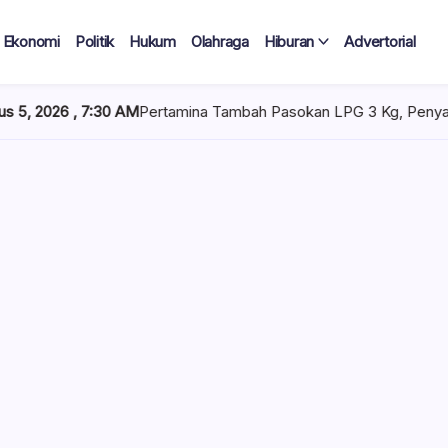
Ekonomi
Politik
Hukum
Olahraga
Hiburan
Advertorial
Pertamina Tambah Pasokan LPG 3 Kg, Penyaluran di Sulawesi Sela
 Tercatat
Diduga Tak
lan Terima
 mencuat di lingkungan
el). Kepala Dinas
n diduga mengangkat anak