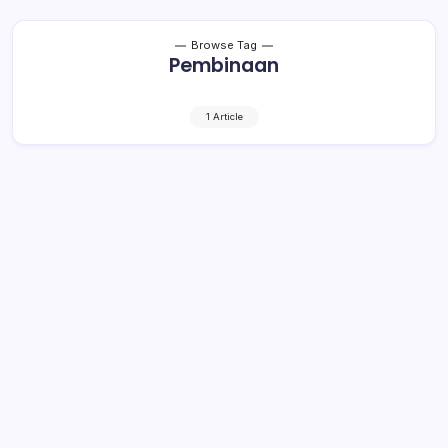
Browse Tag
Pembinaan
1 Article
Jika Ingin Menikah, Lakukan Hal Ini
Agar Rumah Tangga Harmonis
1 Min Read
By
Retho Bambuena
KOTAMOBAGU– Pemkot Kotamobagum elalui Dinas
Pemberdayaan Perempuan dan Perlindungan Anak
(DP3A) menghimbau kepada masyarakat yang