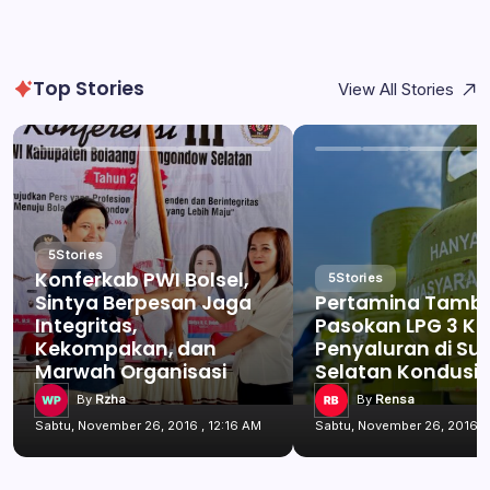
Top Stories
View All Stories
5
Stories
Konferkab PWI Bolsel,
5
Stories
Sintya Berpesan Jaga
Pertamina Tamb
Integritas,
Pasokan LPG 3 Kg
Kekompakan, dan
Penyaluran di Su
Marwah Organisasi
Selatan Kondusif
By
Rzha
By
Rensa
Sabtu, November 26, 2016 , 12:16 AM
Sabtu, November 26, 2016 , 