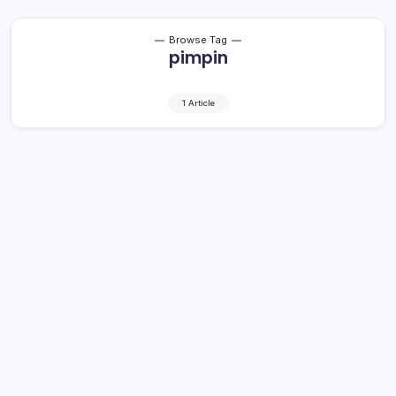
Browse Tag
pimpin
1 Article
Bolmong tak Ada Demo 2 Desember
1 Min Read
By
Retho Bambuena
LOLAK – Kepala Kantor Kesatuan Bangsa Politik dan
Perlindungan Masyarakat, Dondo F Mokoginta,
menegaskan, di Kabupaten Bolaang Mongondow, tidak