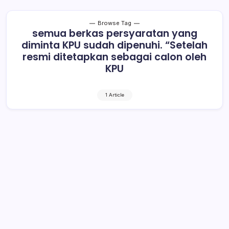
Browse Tag
semua berkas persyaratan yang
diminta KPU sudah dipenuhi. “Setelah
resmi ditetapkan sebagai calon oleh
KPU
1 Article
Jelang Penetapan Paslon, Tim
Optimis YSM- YRT Lolos
1 Min Read
By
Rensa