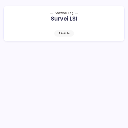
Browse Tag
Survei LSI
1 Article
Ribuan Anggota Tim Pemenangan
Herson Mayulu di Jalur Pantura
Bolmong, Segera Dilantik
1 Min Read
By
Retho Bambuena
BOLMONG – Tim pemenangan tingkat Kabupaten, Calon