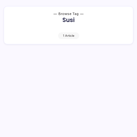
Browse Tag
Susi
1 Article
Billateral Meeting Indonesia-PEA,
Menteri Susi Ajak PEA Berantas IUUF
2 Min Read
By
Retho Bambuena
ABU DHABI – Dalam rangkaian kunjungan kerjanya ke
Abu Dhabi, delegasi Indonesia melakukan pertemuan