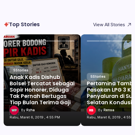
Top Stories
View All Stories
5
Stories
Anak Kadis Dishub
5
Stories
Bolsel Tercatat sebagai
Pertamina Tamb
Sopir Honorer, Diduga
Pasokan LPG 3 Kg
Tak Pernah Bertugas
Penyaluran di Su
Tiap Bulan Terima Gaji
Selatan Kondusif
By
Rzha
By
Rensa
Rabu, Maret 6, 2019 , 4:55 PM
Rabu, Maret 6, 2019 , 4:55 