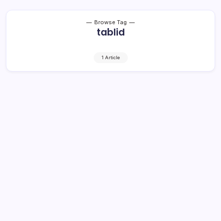
Browse Tag
tablid
1 Article
Polri Tunggu Analisis Dewan Pers Soal
Tabloid Indonesia Barokah
2 Min Read
By
Rensa
Jakarta – Kepolisian RI menyerahkan kasus
beredarnya tabloid Indonesia Barokah ke Dewan Pers
terlebih dulu. Polri meminta Dewan Pers untuk menilai