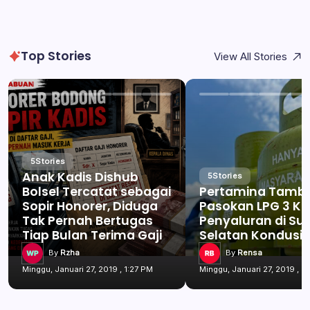
Top Stories
View All Stories
5
Stories
Anak Kadis Dishub
5
Stories
Bolsel Tercatat sebagai
Pertamina Tamb
Sopir Honorer, Diduga
Pasokan LPG 3 Kg
Tak Pernah Bertugas
Penyaluran di Su
Tiap Bulan Terima Gaji
Selatan Kondusif
By
Rzha
By
Rensa
Minggu, Januari 27, 2019 , 1:27 PM
Minggu, Januari 27, 2019 , 1