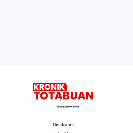
Wali Kota Minta DP4K & KP Serius
Tangani Flu Burung
Ini Makanan dan Minuman Yang Bakal
Jadi Tren di 2017
Selengkapnya
Terverifikasi Dewan Pers
Disclaimer