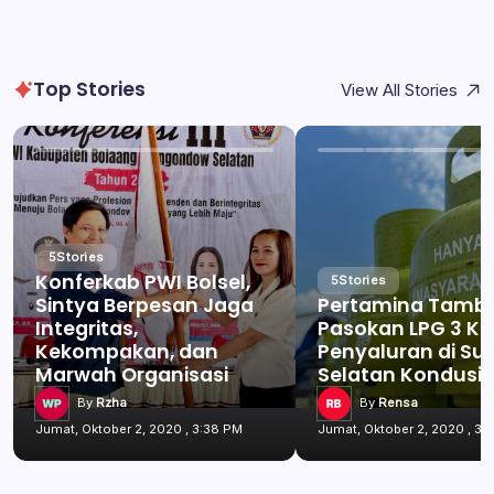
Top Stories
View All Stories
5
Stories
Konferkab PWI Bolsel,
5
Stories
Sintya Berpesan Jaga
Pertamina Tamb
Integritas,
Pasokan LPG 3 Kg
Kekompakan, dan
Penyaluran di Su
Marwah Organisasi
Selatan Kondusif
By
Rzha
By
Rensa
Jumat, Oktober 2, 2020 , 3:38 PM
Jumat, Oktober 2, 2020 , 3: