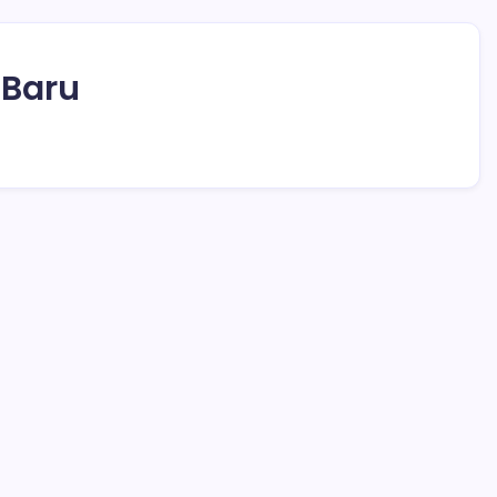
 Baru
ng)
ah
Kesepian, Wanita Ini Bercinta dengan