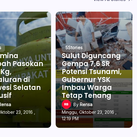
s
5
Stories
amina
Sulut Diguncang
ah Pasokan
Gempa 7,6 SR
 Kg,
Potensi Tsunami,
luran di
Gubernur YSK
esi Selatan
Imbau Warga
usif
Tetap Tenang
Rensa
By
Rensa
ktober 23, 2016 ,
Minggu, Oktober 23, 2016 ,
12:19 PM