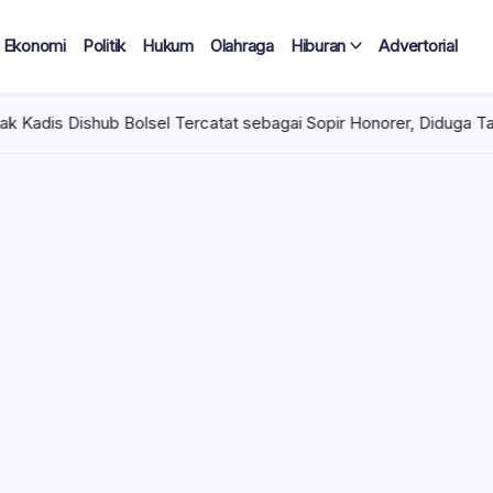
Ekonomi
Politik
Hukum
Olahraga
Hiburan
Advertorial
l Tercatat sebagai Sopir Honorer, Diduga Tak Pernah Bertugas Ti
 Tercatat
Diduga Tak
lan Terima
 mencuat di lingkungan
el). Kepala Dinas
n diduga mengangkat anak