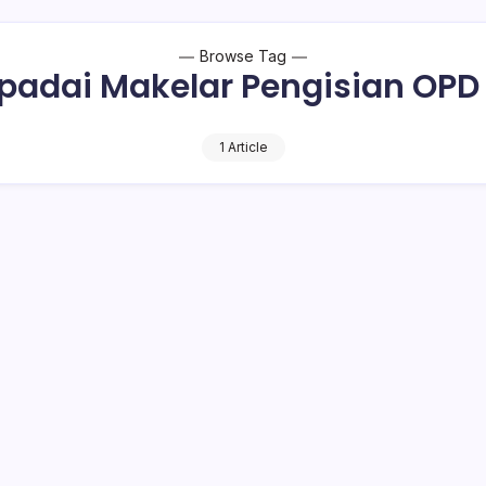
Browse Tag
adai Makelar Pengisian OPD
1 Article
dai Makelar Pengisian OPD Baru
1 Min Read
a
Pemerintah Kabupaten (Pemkab) Bolaang Mongondow (Bolmo
lakukan konsultasi terkait pengisian 32 Organisasi Perangkat Daer