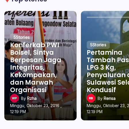
5
Stories
Konferkab PWI
5
Stories
Bolsel, Sintya
Pertamina
Berpesan Jaga
Tambah Pas
Integritas,
LPG 3 Kg,
Kekompakan,
Penyaluran 
dan Marwah
Sulawesi Se
Organisasi
Kondusif
By
Rzha
By
Rensa
Minggu, Oktober 23, 2016 ,
Minggu, Oktober 23, 2
12:19 PM
12:19 PM