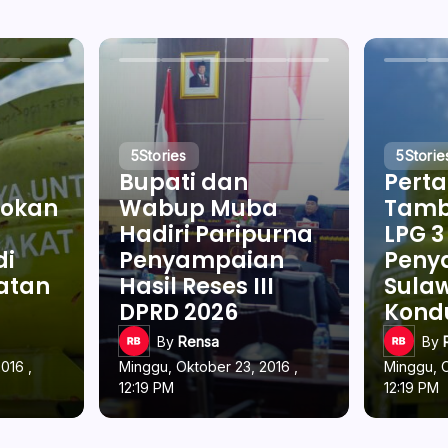
5
Stories
5
Storie
Bupati dan
Pert
okan
Wabup Muba
Tamb
Hadiri Paripurna
LPG 3
di
Penyampaian
Penya
latan
Hasil Reses III
Sulaw
DPRD 2026
Kond
By
Rensa
By
016 ,
Minggu, Oktober 23, 2016 ,
Minggu, O
12:19 PM
12:19 PM