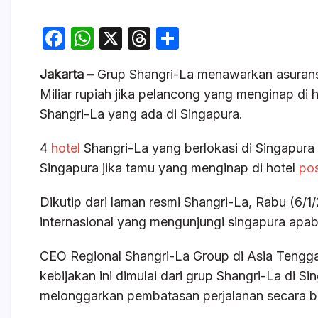
F
W
X
T
S
a
h
hr
h
Jakarta –
Grup Shangri-La menawarkan asuransi
c
at
e
ar
Miliar rupiah jika pelancong yang menginap di h
e
s
a
e
Shangri-La yang ada di Singapura.
b
A
d
o
p
s
4
hotel
Shangri-La yang berlokasi di Singapur
Singapura jika tamu yang menginap di hotel
o
p
pos
k
Dikutip dari laman resmi Shangri-La, Rabu (6/1/
internasional yang mengunjungi singapura apabi
CEO Regional Shangri-La Group di Asia Tengg
kebijakan ini dimulai dari grup Shangri-La di 
melonggarkan pembatasan perjalanan secara ber