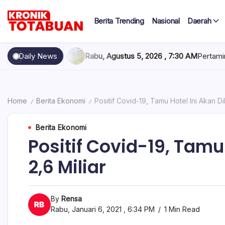
Skip
to
Berita Trending
Nasional
Daerah
content
Berita
Kronik
Terkini
hari
Totabuan
rima Gaji
Daily News
Rabu, Agustus 5, 2026 , 7:30 AM
Pertamina Tambah 
ini
Kronik
Totabuan
Home
Berita Ekonomi
Positif Covid-19, Tamu Hotel Ini Akan Di
/
/
Berita Ekonomi
Positif Covid-19, Tamu 
2,6 Miliar
By
Rensa
Rabu, Januari 6, 2021 , 6:34 PM
1 Min Read