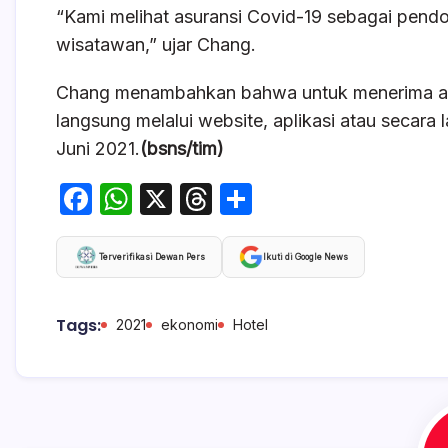
“Kami melihat asuransi Covid-19 sebagai pe
wisatawan,” ujar Chang.
Chang menambahkan bahwa untuk menerima asur
langsung melalui website, aplikasi atau secara
Juni 2021.
(bsns/tim)
F
W
X
T
S
a
h
hr
h
c
at
e
ar
Terverifikasi Dewan Pers
Ikuti di Google News
e
s
a
e
b
A
d
Tags:
2021
ekonomi
Hotel
o
p
s
o
p
k