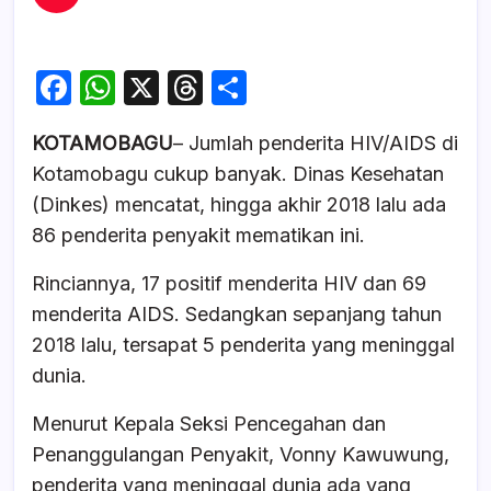
F
W
X
T
S
a
h
hr
h
KOTAMOBAGU
– Jumlah penderita HIV/AIDS di
c
at
e
ar
Kotamobagu cukup banyak. Dinas Kesehatan
e
s
a
e
(Dinkes) mencatat, hingga akhir 2018 lalu ada
b
A
d
86 penderita penyakit mematikan ini.
o
p
s
Rinciannya, 17 positif menderita HIV dan 69
o
p
menderita AIDS. Sedangkan sepanjang tahun
k
2018 lalu, tersapat 5 penderita yang meninggal
dunia.
Menurut Kepala Seksi Pencegahan dan
Penanggulangan Penyakit, Vonny Kawuwung,
penderita yang meninggal dunia ada yang