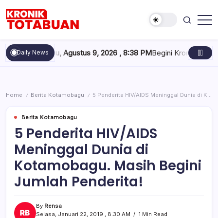
Skip
to
content
Berita
Kronik
Terkini
Totabuan
hari
Minggu, Agustus 9, 2026 , 8:38 PM
Begini Kronologi Tim Pang
Daily News
ini
Kronik
Totabuan
Home
Berita Kotamobagu
5 Penderita HIV/AIDS Meninggal Dunia di Kotamobagu. Masih Begini Jumlah Penderita!
/
/
Berita Kotamobagu
5 Penderita HIV/AIDS
Meninggal Dunia di
Kotamobagu. Masih Begini
Jumlah Penderita!
By
Rensa
Selasa, Januari 22, 2019 , 8:30 AM
1 Min Read