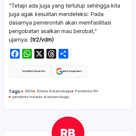
“Tetapi ada juga yang tertutup sehingga kita
juga agak kesulitan mendeteksi. Pada
dasarnya pemerontah akan memfasilitasi
pengobatan asalkan mau berobat,”
ujarnya.
(tr2/vdm)
F
W
X
T
S
a
h
hr
h
c
at
e
ar
Terverifikasi Dewan Pers
Ikuti di Google News
e
s
a
e
b
A
d
Tags:
AIDS
Dinkes Kotamobagu
Penderita HIV
penderita hiv/aids di kotamobagu
o
p
s
o
p
k