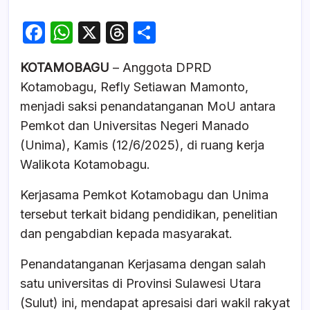
F
W
X
T
S
a
h
hr
h
KOTAMOBAGU
– Anggota DPRD
c
at
e
ar
Kotamobagu, Refly Setiawan Mamonto,
e
s
a
e
menjadi saksi penandatanganan MoU antara
b
A
d
Pemkot dan Universitas Negeri Manado
o
p
s
(Unima), Kamis (12/6/2025), di ruang kerja
o
p
Walikota Kotamobagu.
k
Kerjasama Pemkot Kotamobagu dan Unima
tersebut terkait bidang pendidikan, penelitian
dan pengabdian kepada masyarakat.
Penandatanganan Kerjasama dengan salah
satu universitas di Provinsi Sulawesi Utara
(Sulut) ini, mendapat apresaisi dari wakil rakyat