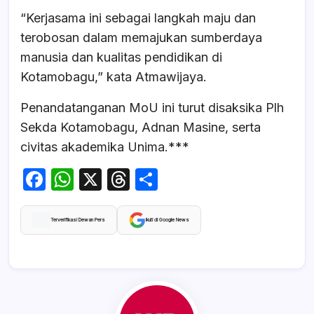
“Kerjasama ini sebagai langkah maju dan
terobosan dalam memajukan sumberdaya
manusia dan kualitas pendidikan di
Kotamobagu,” kata Atmawijaya.
Penandatanganan MoU ini turut disaksika Plh
Sekda Kotamobagu, Adnan Masine, serta
civitas akademika Unima.***
F
W
X
T
S
a
h
hr
h
c
at
e
ar
Terverifikasi Dewan Pers
Ikuti di Google News
e
s
a
e
b
A
d
o
p
s
o
p