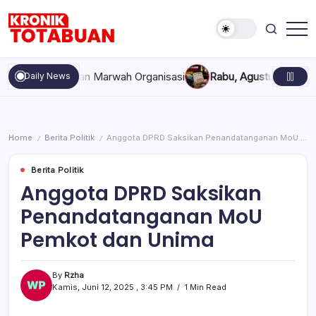
Skip
to
content
Berita
Kronik
Terkini
Totabuan
hari
ompakan, dan Marwah Organisasi
Rabu, Agustus 5, 2026 , 11:
Daily News
ini
Kronik
Totabuan
Home
Berita Politik
Anggota DPRD Saksikan Penandatanganan MoU Pemkot dan Unima
/
/
Berita Politik
Anggota DPRD Saksikan
Penandatanganan MoU
Pemkot dan Unima
By
Rzha
Kamis, Juni 12, 2025 , 3:45 PM
1 Min Read