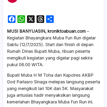
F
W
X
T
S
a
h
hr
h
MUSI BANYUASIN, kroniktoabuan.com
–
c
at
e
ar
Kegiatan Bhayangkara Muba Fun Run digelar
e
s
a
e
Sabtu (12/7/2025). Start dan finish di depan
b
A
d
Rumah Dinas Bupati Muba, ribuan peserta
o
p
s
mengikuti kegiatan yang digelar pagi sekira
o
p
pukul 06.00 WITA.
k
Bupati Muba H M Toha dan Kapolres AKBP
God Parlasro Sinaga melepas langsung peserta
yang mengikuti lari 10K dan 5K. Masyarakat
juga antusias hadir menyaksikan langsung
kemeriahan Bhayangkara Muba Fun Run ini.