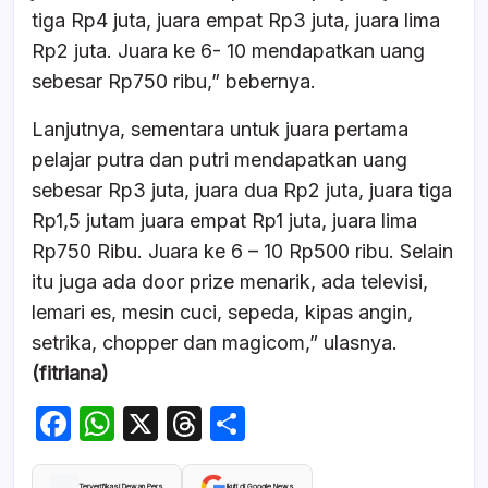
tiga Rp4 juta, juara empat Rp3 juta, juara lima
Rp2 juta. Juara ke 6- 10 mendapatkan uang
sebesar Rp750 ribu,” bebernya.
Lanjutnya, sementara untuk juara pertama
pelajar putra dan putri mendapatkan uang
sebesar Rp3 juta, juara dua Rp2 juta, juara tiga
Rp1,5 jutam juara empat Rp1 juta, juara lima
Rp750 Ribu. Juara ke 6 – 10 Rp500 ribu. Selain
itu juga ada door prize menarik, ada televisi,
lemari es, mesin cuci, sepeda, kipas angin,
setrika, chopper dan magicom,” ulasnya.
(fitriana)
F
W
X
T
S
a
h
hr
h
Terverifikasi Dewan Pers
Ikuti di Google News