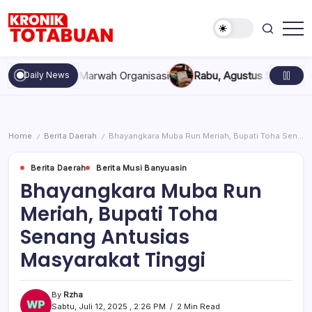
Skip
to
content
Berita
Kronik
Terkini
Totabuan
hari
pakan, dan Marwah Organisasi
Rabu, Agustus 5, 2026 , 11:44 
Daily News
ini
Kronik
Totabuan
Home
Berita Daerah
Bhayangkara Muba Run Meriah, Bupati Toha Senang Antusias Masyarakat Tinggi
/
/
Berita Daerah
Berita Musi Banyuasin
Bhayangkara Muba Run
Meriah, Bupati Toha
Senang Antusias
Masyarakat Tinggi
By
Rzha
Sabtu, Juli 12, 2025 , 2:26 PM
2 Min Read