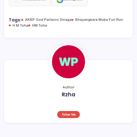
c
at
e
ar
e
s
a
e
b
A
d
Tags:
AKBP God Parlasro Sinaga
Bhayangkara Muba Fun Run
H M Toha
HM Toha
o
p
s
o
p
k
Author
Rzha
Follow Me