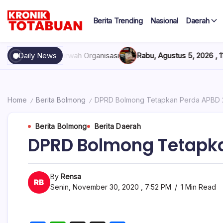
Skip
to
Berita Trending
Nasional
Daerah
content
Berita
Kronik
Terkini
hari
Totabuan
an Marwah Organisasi
Daily News
Rabu, Agustus 5, 2026 , 11:44 AM
Anak K
ini
Kronik
Totabuan
Home
Berita Bolmong
DPRD Bolmong Tetapkan Perda APBD 
/
/
Berita Bolmong
Berita Daerah
DPRD Bolmong Tetapka
By
Rensa
Senin, November 30, 2020 , 7:52 PM
1 Min Read