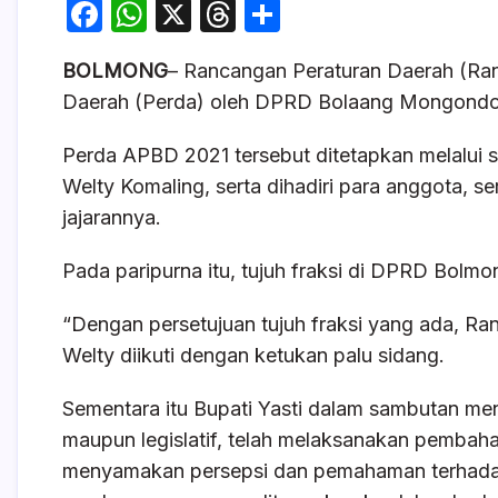
F
W
X
T
S
a
h
hr
h
BOLMONG
– Rancangan Peraturan Daerah (Ra
c
at
e
ar
Daerah (Perda) oleh DPRD Bolaang Mongondow
e
s
a
e
b
A
d
Perda APBD 2021 tersebut ditetapkan melalui
o
p
s
Welty Komaling, serta dihadiri para anggota, s
jajarannya.
o
p
k
Pada paripurna itu, tujuh fraksi di DPRD Bol
“Dengan persetujuan tujuh fraksi yang ada, R
Welty diikuti dengan ketukan palu sidang.
Sementara itu Bupati Yasti dalam sambutan me
maupun legislatif, telah melaksanakan pembaha
menyamakan persepsi dan pemahaman terhadap