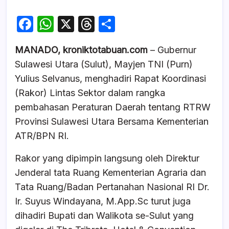
F
W
X
T
S
a
h
hr
h
MANADO, kroniktotabuan.com
– Gubernur
c
at
e
ar
Sulawesi Utara (Sulut), Mayjen TNI (Purn)
e
s
a
e
Yulius Selvanus, menghadiri Rapat Koordinasi
b
A
d
(Rakor) Lintas Sektor dalam rangka
o
p
s
pembahasan Peraturan Daerah tentang RTRW
o
p
Provinsi Sulawesi Utara Bersama Kementerian
k
ATR/BPN RI.
Rakor yang dipimpin langsung oleh Direktur
Jenderal tata Ruang Kementerian Agraria dan
Tata Ruang/Badan Pertanahan Nasional RI Dr.
Ir. Suyus Windayana, M.App.Sc turut juga
dihadiri Bupati dan Walikota se-Sulut yang