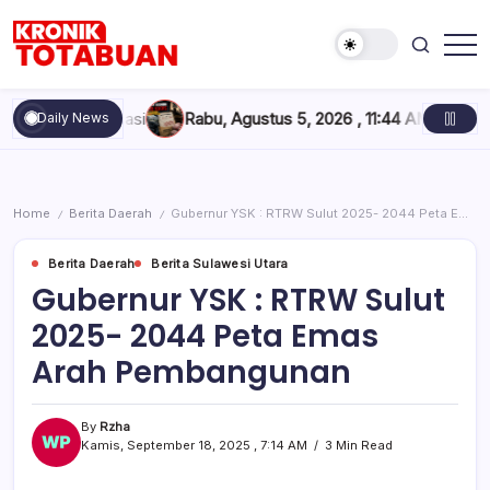
Skip
to
content
Berita
Kronik
Terkini
Totabuan
hari
nisasi
Rabu, Agustus 5, 2026 , 11:44 AM
Anak Kadis Dishub Bo
Daily News
ini
Kronik
Totabuan
Home
Berita Daerah
Gubernur YSK : RTRW Sulut 2025- 2044 Peta Emas Arah Pembangunan
/
/
Berita Daerah
Berita Sulawesi Utara
Gubernur YSK : RTRW Sulut
2025- 2044 Peta Emas
Arah Pembangunan
By
Rzha
Kamis, September 18, 2025 , 7:14 AM
3 Min Read