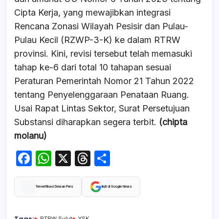
Cipta Kerja, yang mewajibkan integrasi
Rencana Zonasi Wilayah Pesisir dan Pulau-
Pulau Kecil (RZWP-3-K) ke dalam RTRW
provinsi. Kini, revisi tersebut telah memasuki
tahap ke-6 dari total 10 tahapan sesuai
Peraturan Pemerintah Nomor 21 Tahun 2022
tentang Penyelenggaraan Penataan Ruang.
Usai Rapat Lintas Sektor, Surat Persetujuan
Substansi diharapkan segera terbit.
(chipta
molanu)
F
W
X
T
S
a
h
hr
h
c
at
e
ar
Terverifikasi Dewan Pers
Ikuti di Google News
e
s
a
e
RTRW Sulut
YSK