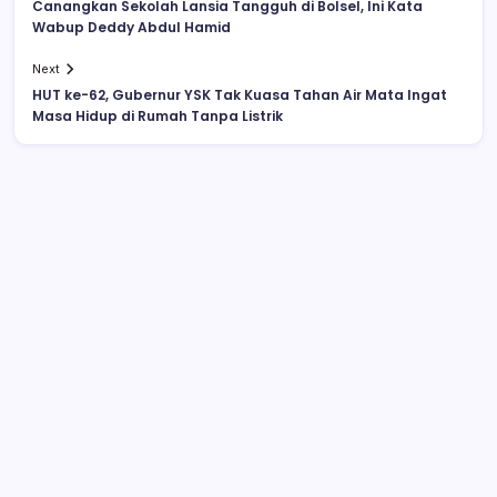
Canangkan Sekolah Lansia Tangguh di Bolsel, Ini Kata
Wabup Deddy Abdul Hamid
Next
HUT ke-62, Gubernur YSK Tak Kuasa Tahan Air Mata Ingat
Masa Hidup di Rumah Tanpa Listrik
Polisi Hentikan Dugaan Aktivitas PETI PT
SMG di Tanoyan Selatan, Lima