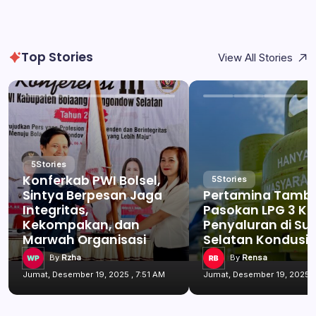
Top Stories
View All Stories
5
Stories
Konferkab PWI Bolsel,
5
Stories
Sintya Berpesan Jaga
Pertamina Tamb
Integritas,
Pasokan LPG 3 Kg
Kekompakan, dan
Penyaluran di Su
Marwah Organisasi
Selatan Kondusif
By
Rzha
By
Rensa
Jumat, Desember 19, 2025 , 7:51 AM
Jumat, Desember 19, 2025 ,