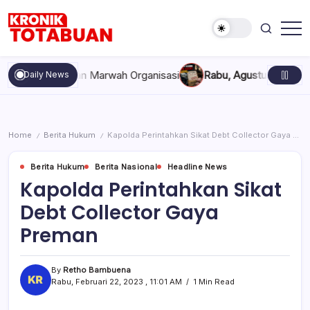
Skip
to
content
Berita
Kronik
Terkini
Totabuan
hari
ompakan, dan Marwah Organisasi
Rabu, Agustus 5, 2026 , 11:4
Daily News
ini
Kronik
Totabuan
Home
Berita Hukum
Kapolda Perintahkan Sikat Debt Collector Gaya Preman
/
/
Berita Hukum
Berita Nasional
Headline News
Kapolda Perintahkan Sikat
Debt Collector Gaya
Preman
By
Retho Bambuena
Rabu, Februari 22, 2023 , 11:01 AM
1 Min Read