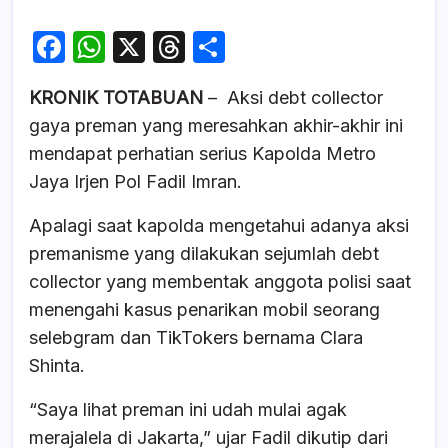
F
W
X
T
S
a
h
hr
h
KRONIK TOTABUAN
– Aksi debt collector
c
at
e
ar
gaya preman yang meresahkan akhir-akhir ini
e
s
a
e
mendapat perhatian serius Kapolda Metro
b
A
d
Jaya Irjen Pol Fadil Imran.
o
p
s
Apalagi saat kapolda mengetahui adanya aksi
o
p
premanisme yang dilakukan sejumlah debt
k
collector yang membentak anggota polisi saat
menengahi kasus penarikan mobil seorang
selebgram dan TikTokers bernama Clara
Shinta.
“Saya lihat preman ini udah mulai agak
merajalela di Jakarta,” ujar Fadil dikutip dari