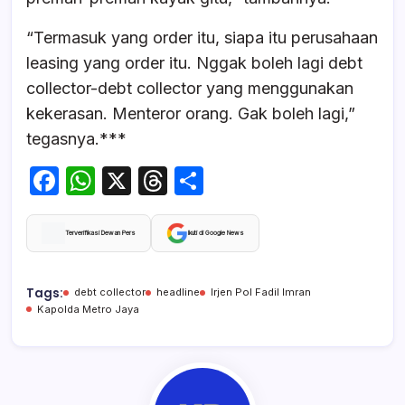
“Termasuk yang order itu, siapa itu perusahaan
leasing yang order itu. Nggak boleh lagi debt
collector-debt collector yang menggunakan
kekerasan. Menteror orang. Gak boleh lagi,”
tegasnya.***
F
W
X
T
S
a
h
hr
h
c
at
e
ar
Terverifikasi Dewan Pers
Ikuti di Google News
e
s
a
e
b
A
d
Tags:
debt collector
headline
Irjen Pol Fadil Imran
Kapolda Metro Jaya
o
p
s
o
p
k