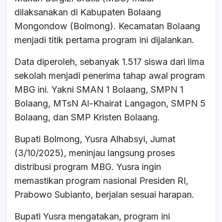
e
s
a
e
dilaksanakan di Kabupaten Bolaang
b
A
d
Mongondow (Bolmong). Kecamatan Bolaang
o
p
s
menjadi titik pertama program ini dijalankan.
o
p
Data diperoleh, sebanyak 1.517 siswa dari lima
k
sekolah menjadi penerima tahap awal program
MBG ini. Yakni SMAN 1 Bolaang, SMPN 1
Bolaang, MTsN Al-Khairat Langagon, SMPN 5
Bolaang, dan SMP Kristen Bolaang.
Bupati Bolmong, Yusra Alhabsyi, Jumat
(3/10/2025), meninjau langsung proses
distribusi program MBG. Yusra ingin
memastikan program nasional Presiden RI,
Prabowo Subianto, berjalan sesuai harapan.
Bupati Yusra mengatakan, program ini