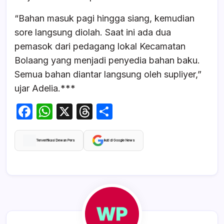
“Bahan masuk pagi hingga siang, kemudian
sore langsung diolah. Saat ini ada dua
pemasok dari pedagang lokal Kecamatan
Bolaang yang menjadi penyedia bahan baku.
Semua bahan diantar langsung oleh supliyer,”
ujar Adelia.***
F
W
X
T
S
a
h
hr
h
c
at
e
ar
Terverifikasi Dewan Pers
Ikuti di Google News
e
s
a
e
b
A
d
o
p
s
o
p
k