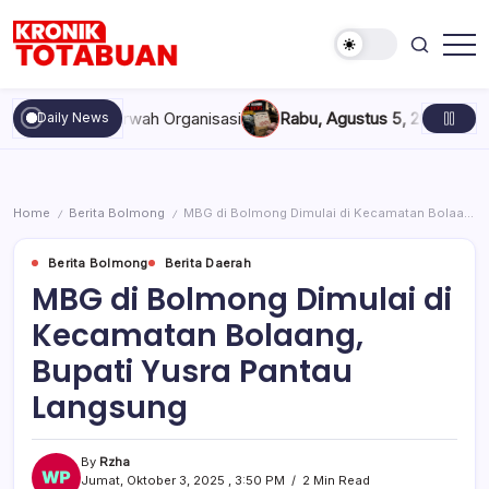
Skip
to
content
Berita
Kronik
Terkini
Totabuan
hari
dan Marwah Organisasi
Rabu, Agustus 5, 2026 , 11:44 AM
Anak 
Daily News
ini
Kronik
Totabuan
Home
Berita Bolmong
MBG di Bolmong Dimulai di Kecamatan Bolaang, Bupati Yusra Pantau Langsung
/
/
Berita Bolmong
Berita Daerah
MBG di Bolmong Dimulai di
Kecamatan Bolaang,
Bupati Yusra Pantau
Langsung
By
Rzha
Jumat, Oktober 3, 2025 , 3:50 PM
2 Min Read