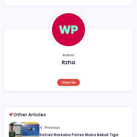
o
p
s
o
p
k
Author
Rzha
Follow Me
Other Articles
Previous
Satres Narkoba Polres Muba Bekuk Tiga