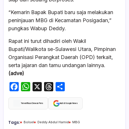
“Kemarin Bapak Bupati baru saja melakukan
peninjauan MBG di Kecamatan Posigadan,”
pungkas Wabup Deddy.
Rapat ini turut dihadiri oleh Wakil
Bupati/Walikota se-Sulawesi Utara, Pimpinan
Organisasi Perangkat Daerah (OPD) terkait,
serta jajaran dan tamu undangan lainnya.
(adve)
F
W
X
T
S
a
h
hr
h
c
at
e
ar
Terverifikasi Dewan Pers
Ikuti di Google News
e
s
a
e
b
A
d
Tags:
Bolsel
Deddy Abdul Hamid
MBG