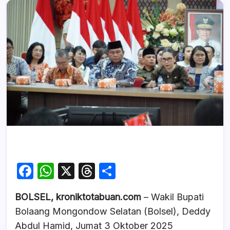
F
W
X
T
S
a
h
hr
h
BOLSEL, kroniktotabuan.com
– Wakil Bupati
c
at
e
ar
Bolaang Mongondow Selatan (Bolsel), Deddy
e
s
a
e
Abdul Hamid, Jumat 3 Oktober 2025