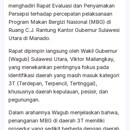
b
A
d
menghadiri Rapat Evaluasi dan Penyamakan
o
p
s
Persepsi terhadap percepatan pelaksanaan
o
p
Program Makan Bergizi Nasional (MBG) di
k
Ruang C.J. Rantung Kantor Gubernur Sulawesi
Utara di Manado.
Rapat dipimpin langsung oleh Wakil Gubernur
(Wagub) Sulawesi Utara, Viktor Mailangkay,
yang menekankan pentingnya fokus pada
identifikasi daerah yang masih masuk kategori
3T (Terdepan, Terpencil, Tertinggal),
khususnya daerah kepulauan, pesisir, dan
pegunungan.
Dalam arahannya Wagub menjelaskan bahwa,
penanganan MBG di daerah 3T memiliki
prosedur yang sedikit berbeda dengan daerah