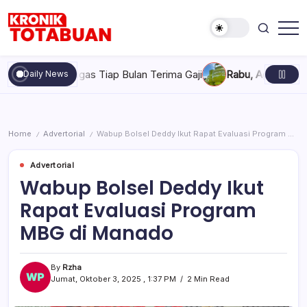
Skip
to
content
Berita
Kronik
Terkini
Totabuan
hari
gas Tiap Bulan Terima Gaji
Rabu, Agustus 5, 2026 , 7:30 AM
Daily News
ini
Kronik
Totabuan
Home
Advertorial
Wabup Bolsel Deddy Ikut Rapat Evaluasi Program MBG di Manado
/
/
Advertorial
Wabup Bolsel Deddy Ikut
Rapat Evaluasi Program
MBG di Manado
By
Rzha
Jumat, Oktober 3, 2025 , 1:37 PM
2 Min Read