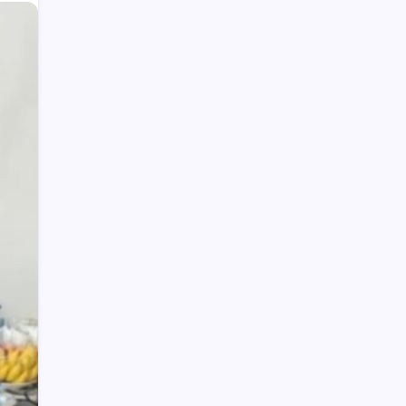
Wabup Deddy Minta ASN Bolsel Bijak
Kelola Keuangan, Hindari Pinjol dan Judi
Online
Polisi Hentikan Dugaan Aktivitas PETI
PT SMG di Tanoyan Selatan, Lima
Excavator dan Operator Diamankan
Weny Gaib Hadiri Seminar Hukum
Kejati Sulut, Soroti Penindakan Korupsi
Pertambangan dan Kejahatan
Lingkungan
Upai Potensi Pengembangan
Agrowisata
MBG di Bolmong Dimulai di Kecamatan