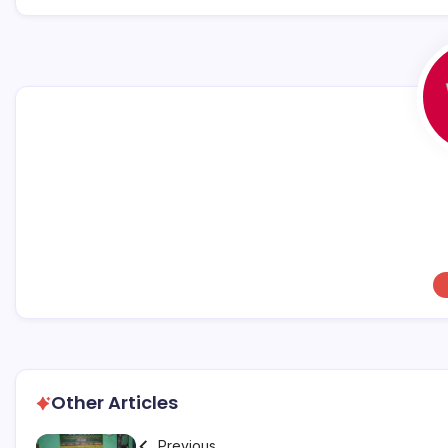
o
p
k
Other Articles
Previous