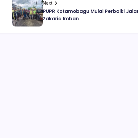
Next
a
PUPR Kotamobagu Mulai Perbaiki Jala
Zakaria Imban