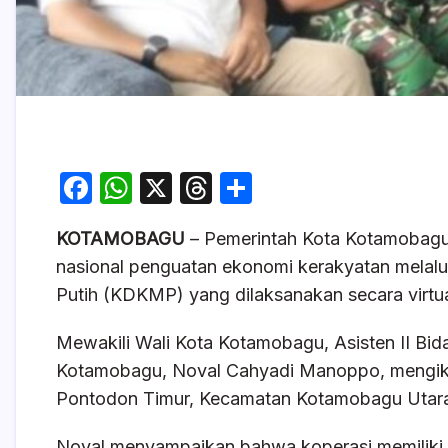
F
W
X
T
S
a
h
hr
h
KOTAMOBAGU
– Pemerintah Kota Kotamobag
c
at
e
ar
nasional penguatan ekonomi kerakyatan melalu
e
s
a
e
Putih (KDKMP) yang dilaksanakan secara virtua
b
A
d
o
p
s
Mewakili Wali Kota Kotamobagu, Asisten II B
Kotamobagu, Noval Cahyadi Manoppo, mengikut
o
p
Pontodon Timur, Kecamatan Kotamobagu Utar
k
Noval menyampaikan bahwa koperasi memiliki 