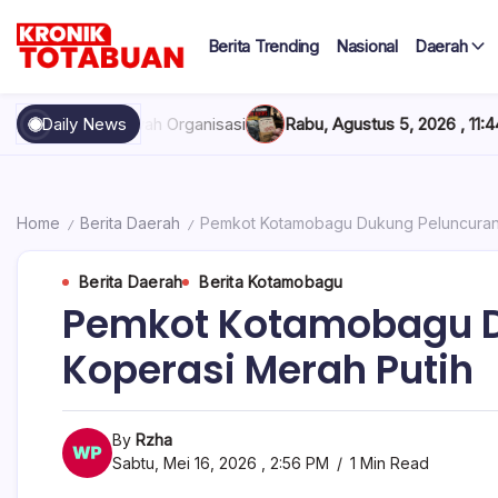
Skip
to
Berita Trending
Nasional
Daerah
content
Berita
Kronik
Terkini
hari
Totabuan
 Organisasi
Daily News
Rabu, Agustus 5, 2026 , 11:44 AM
Anak Kadis Dish
ini
Kronik
Totabuan
Home
Berita Daerah
Pemkot Kotamobagu Dukung Peluncuran 1
/
/
Berita Daerah
Berita Kotamobagu
Pemkot Kotamobagu D
Koperasi Merah Putih
By
Rzha
Sabtu, Mei 16, 2026 , 2:56 PM
1 Min Read