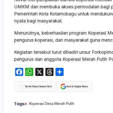
UMKM dan membuka akses permodalan bagi pe
Pemerintah Kota Kotamobagu untuk mendukun
nyata bagi masyarakat.
Menurutnya, keberhasilan program Koperasi Me
pengurus koperasi, dan masyarakat guna menci
Kegiatan tersebut turut dihadiri unsur Forkopi
pengurus dan anggota Koperasi Merah Putih P
F
W
X
T
S
a
h
hr
h
c
at
e
ar
Terverifikasi Dewan Pers
Ikuti di Google News
e
s
a
e
b
A
d
Tags:
Koperasi Desa Merah Putih
o
p
s