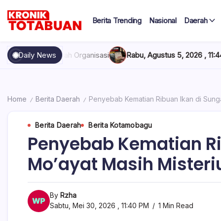
Skip
to
Berita Trending
Nasional
Daerah
content
Berita
Kronik
Terkini
hari
Totabuan
Organisasi
Daily News
Rabu, Agustus 5, 2026 , 11:44 AM
Anak Kadis Dishub
ini
Kronik
Totabuan
Home
Berita Daerah
Penyebab Kematian Ribuan Ikan di Sunga
/
/
Berita Daerah
Berita Kotamobagu
Penyebab Kematian Ri
Mo’ayat Masih Misteri
By
Rzha
Sabtu, Mei 30, 2026 , 11:40 PM
1 Min Read