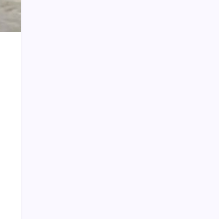
Cegah Pelanggaran Hukum Sektor
Energi, Pertamina Sulawesi Gandeng
Kejati Sultra
Taufik Mokoginta Pensiun, Asisten III
Jabat Plt Kepala Bappeda Bolmong
Pj Bupati Bolmong Sidak Seluruh SKPD
CPNS Kotamobagu Terhitung 1 April