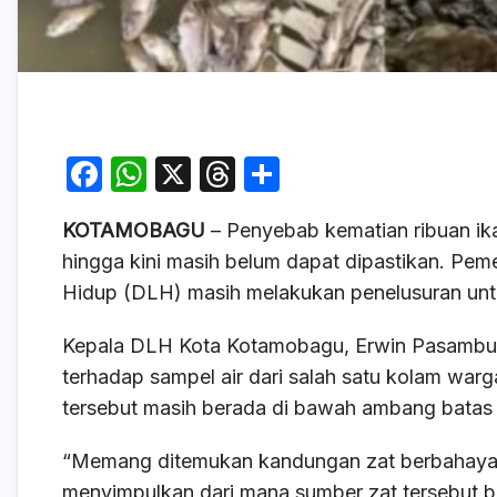
F
W
X
T
S
a
h
hr
h
KOTAMOBAGU
– Penyebab kematian ribuan ik
c
at
e
ar
hingga kini masih belum dapat dipastikan. Pe
e
s
a
e
Hidup (DLH) masih melakukan penelusuran unt
b
A
d
o
p
s
Kepala DLH Kota Kotamobagu, Erwin Pasambuna
terhadap sampel air dari salah satu kolam wa
o
p
tersebut masih berada di bawah ambang batas
k
“Memang ditemukan kandungan zat berbahaya 
menyimpulkan dari mana sumber zat tersebut ber