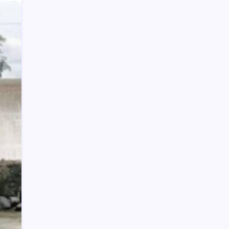
Wabup Deddy Minta ASN Bolsel Bijak
Kelola Keuangan, Hindari Pinjol dan Judi
Online
Polisi Hentikan Dugaan Aktivitas PETI
PT SMG di Tanoyan Selatan, Lima
Excavator dan Operator Diamankan
Upai Potensi Pengembangan
Agrowisata
Manado Banjir, Banyak Warga BMR
Terjebak
Jokowi ke Shin Tae-Yong : Jangan ke
Mana-mana