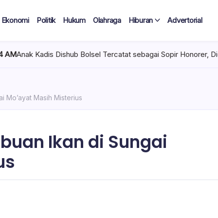
Ekonomi
Politik
Hukum
Olahraga
Hiburan
Advertorial
 Bolsel Tercatat sebagai Sopir Honorer, Diduga Tak Pernah Bertu
i Mo’ayat Masih Misterius
buan Ikan di Sungai
us