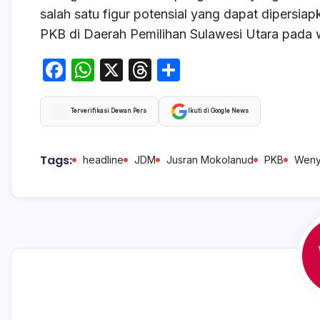
salah satu figur potensial yang dapat dipersia
PKB di Daerah Pemilihan Sulawesi Utara pada 
F
W
X
T
S
a
h
hr
h
c
at
e
ar
Terverifikasi Dewan Pers
Ikuti di Google News
e
s
a
e
b
A
d
Tags:
headline
JDM
Jusran Mokolanud
PKB
Weny
o
p
s
o
p
k