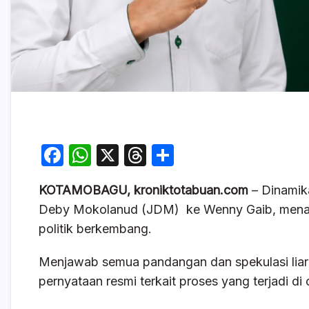
F
W
X
T
S
a
h
hr
h
KOTAMOBAGU, kroniktotabuan.com
– Dinamik
c
at
e
ar
Deby Mokolanud (JDM) ke Wenny Gaib, menarik
e
s
a
e
politik berkembang.
b
A
d
o
p
s
Menjawab semua pandangan dan spekulasi liar 
pernyataan resmi terkait proses yang terjadi di 
o
p