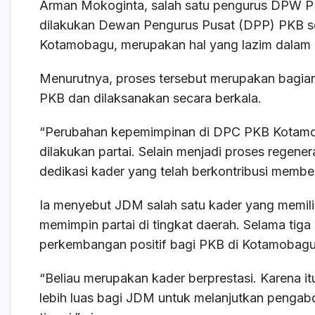
k
Arman Mokoginta, salah satu pengurus DPW PK
dilakukan Dewan Pengurus Pusat (DPP) PKB sec
Kotamobagu, merupakan hal yang lazim dalam d
Menurutnya, proses tersebut merupakan bagia
PKB dan dilaksanakan secara berkala.
“Perubahan kepemimpinan di DPC PKB Kotamob
dilakukan partai. Selain menjadi proses regene
dedikasi kader yang telah berkontribusi memb
Ia menyebut JDM salah satu kader yang memilik
memimpin partai di tingkat daerah. Selama tig
perkembangan positif bagi PKB di Kotamobagu
“Beliau merupakan kader berprestasi. Karena it
lebih luas bagi JDM untuk melanjutkan pengabdi