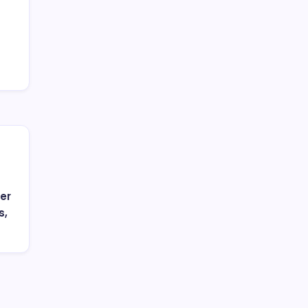
er
s,