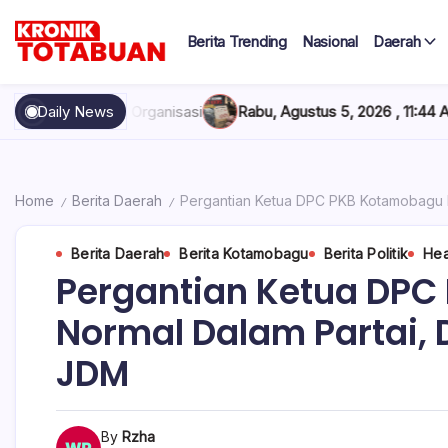
Skip
to
Berita Trending
Nasional
Daerah
content
Berita
Kronik
Terkini
hari
Totabuan
si
Daily News
Rabu, Agustus 5, 2026 , 11:44 AM
Anak Kadis Dishub Bolsel
ini
Kronik
Totabuan
Home
Berita Daerah
Pergantian Ketua DPC PKB Kotamobagu P
/
/
Berita Daerah
Berita Kotamobagu
Berita Politik
Hea
Pergantian Ketua DPC
Normal Dalam Partai, 
JDM
By
Rzha