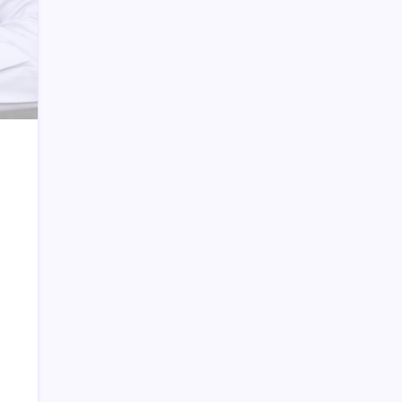
Agrowisata
Wali Kota Minta DP4K & KP Serius
Tangani Flu Burung
Hasil Undian Fase Grup Liga Europa
2017-18
Pemkot Akan Lakukan Penghitungan
Cepat Pilwako Kotamobagu
Baru Januari 13 Kasus Kekerasan
Terhadap Perempuan dan Anak Terjadi
di Bolmong