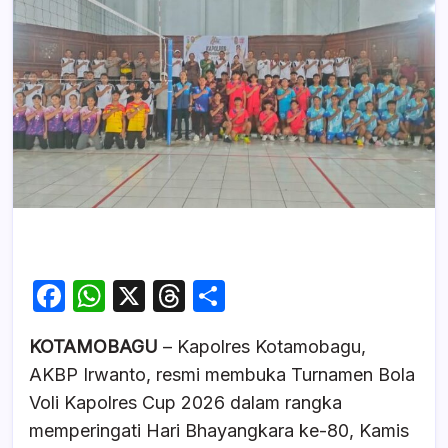
F
W
X
T
S
a
h
hr
h
KOTAMOBAGU
– Kapolres Kotamobagu,
c
at
e
ar
AKBP Irwanto, resmi membuka Turnamen Bola
e
s
a
e
Voli Kapolres Cup 2026 dalam rangka
b
A
d
memperingati Hari Bhayangkara ke-80, Kamis