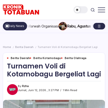
Skip
to
content
Berita
Kronik
Terkini
Totabuan
hari
an, dan Marwah Organisasi
Rabu, Agustus 5, 2026 , 11:44 AM
A
Daily News
ini
Kronik
Totabuan
Home
Berita Daerah
Turnamen Voli di Kotamobagu Bergeliat Lagi
/
/
Berita Daerah
Berita Kotamobagu
Berita Olahraga
Turnamen Voli di
Kotamobagu Bergeliat Lagi
By
Rzha
Jumat, Juni 12, 2026 , 3:27 PM
1 Min Read