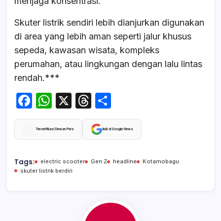
menjaga konsentrasi.
Skuter listrik sendiri lebih dianjurkan digunakan
di area yang lebih aman seperti jalur khusus
sepeda, kawasan wisata, kompleks
perumahan, atau lingkungan dengan lalu lintas
rendah.***
F
W
X
T
S
a
h
hr
h
c
at
e
ar
Terverifikasi Dewan Pers
Ikuti di Google News
e
s
a
e
b
A
d
Tags:
electric scooter
Gen Z
headline
Kotamobagu
skuter listrik berdiri
o
p
s
o
p
k