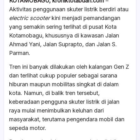
KOTAMOBAGU, kroniktotabuan.com
–
c
at
e
ar
Aktivitas penggunaan skuter listrik berdiri atau
e
s
a
e
electric scooter
kini menjadi pemandangan
b
A
d
yang semakin sering terlihat di pusat Kota
o
p
s
Kotamobagu, khususnya di kawasan Jalan
o
p
Ahmad Yani, Jalan Suprapto, dan Jalan S.
k
Parman.
Tren ini banyak dilakukan oleh kalangan Gen Z
dan terlihat cukup populer sebagai sarana
hiburan maupun mobilitas singkat di dalam
kota. Namun, di balik tren tersebut,
keberadaan pengguna skuter listrik di jalan
raya mulai menimbulkan keluhan dari
masyarakat, terutama pengendara mobil dan
sepeda motor.