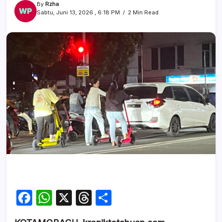
By
Rzha
Sabtu, Juni 13, 2026 , 6:18 PM
2 Min Read
F
W
X
T
S
a
h
hr
h