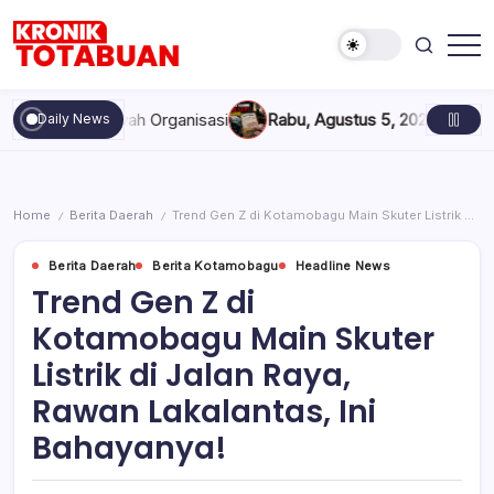
Skip
to
content
Berita
Kronik
Terkini
Totabuan
hari
n Marwah Organisasi
Rabu, Agustus 5, 2026 , 11:44 AM
Anak Ka
Daily News
ini
Kronik
Totabuan
Home
Berita Daerah
Trend Gen Z di Kotamobagu Main Skuter Listrik di Jalan Raya, Rawan Lakalantas, Ini Bahayanya!
/
/
Berita Daerah
Berita Kotamobagu
Headline News
Trend Gen Z di
Kotamobagu Main Skuter
Listrik di Jalan Raya,
Rawan Lakalantas, Ini
Bahayanya!